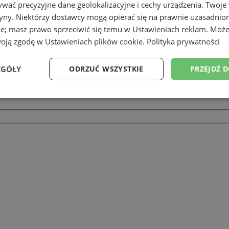
wać precyzyjne dane geolokalizacyjne i cechy urządzenia. Twoje
tryny. Niektórzy dostawcy mogą opierać się na prawnie uzasadnio
ie; masz prawo sprzeciwić się temu w
Ustawieniach reklam
. Może
woją zgodę w
Ustawieniach plików cookie
.
Polityka prywatności
EGÓŁY
ODRZUĆ WSZYSTKIE
PRZEJDŹ 
Wydajność
Targetowanie
Funkcjonalność
Ni
ezbędne
Wydajność
Targetowanie
Funkcjonalność
Niesklasyfikow
ie umożliwiają korzystanie z podstawowych funkcji strony internetowej, takich jak log
Bez niezbędnych plików cookie nie można prawidłowo korzystać ze strony internetowe
Okres
Provider
/
Domena
Opis
przechowywania