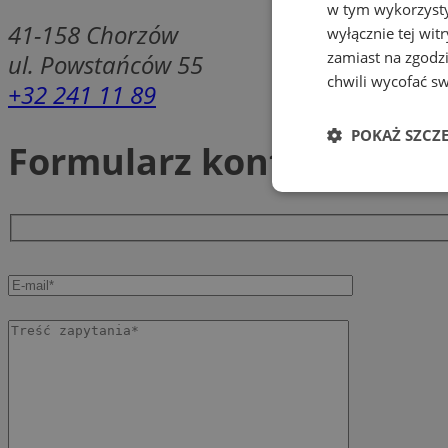
w tym wykorzysty
41-158
Chorzów
wyłącznie tej wi
zamiast na zgodz
ul. Powstańców 55
chwili wycofać s
+32 241 11 89
POKAŻ SZCZ
Formularz kontaktowy
Niezbędne
Ni
Niezbędne pliki cook
zarządzanie kontem. 
Nazwa