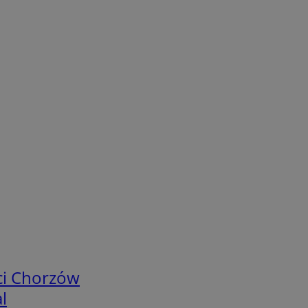
ci Chorzów
l