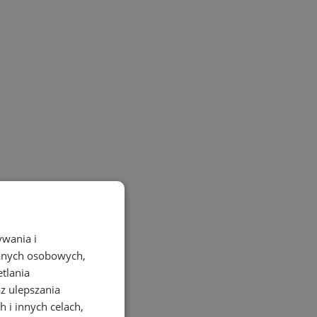
ywania i
danych osobowych,
etlania
az ulepszania
 i innych celach,