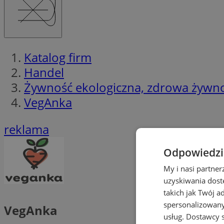
Katalog firm
Handel
Żywność ekologiczna, zdrowa żywn
VegAnka
reklama
Odpowiedzia
My i nasi partne
uzyskiwania dost
takich jak Twój a
spersonalizowanyc
VegAnka
usług.
Dostawcy s