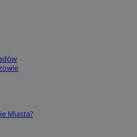
adów
rzowie
ie Miasta?