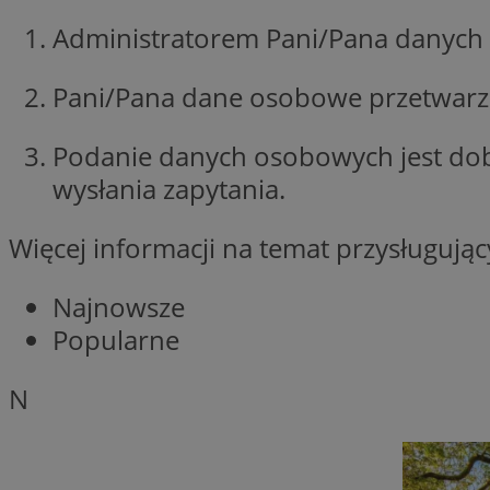
li_gc
Administratorem Pani/Pana danych 
Pani/Pana dane osobowe przetwarzan
Nazwa
Podanie danych osobowych jest do
Nazwa
openstat_umr82x3
Nazwa
wysłania zapytania.
openstat_gid
VP
pb_rtb_ev_part
openstat_pbi939ar
Więcej informacji na temat przysługuj
openstat_khpu8s
openstat_iy2unm5p
_clck
__gads
Najnowsze
incap_ses_1688_32
Popularne
openstat_wj089dcr
__Secure-
_clsk
ROLLOUT_TOKEN
visid_incap_322052
N
_clsk
bcookie