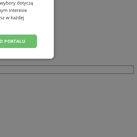
 wybory dotyczą
nym interesie
sz w każdej
DO PORTALU
esklasyfikowane
ane
owanie użytkownika i
j.