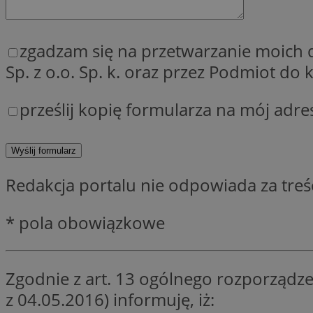
QeSessID
MvSessID
zgadzam się na przetwarzanie moich
SessID
Sp. z o.o. Sp. k. oraz przez Podmiot d
CookieScriptConse
prześlij kopię formularza na mój adre
__cf_bm
Redakcja portalu nie odpowiada za tre
VISITOR_PRIVACY_
* pola obowiązkowe
Zgodnie z art. 13 ogólnego rozporządze
INGRESSCOOKIE
z 04.05.2016) informuję, iż: