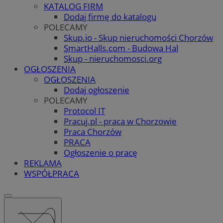
KATALOG FIRM
Dodaj firmę do katalogu
POLECAMY
Skup.io - Skup nieruchomości Chorzów
SmartHalls.com - Budowa Hal
Skup - nieruchomosci.org
OGŁOSZENIA
OGŁOSZENIA
Dodaj ogłoszenie
POLECAMY
Protocol IT
Pracuj.pl - praca w Chorzowie
Praca Chorzów
PRACA
Ogłoszenie o pracę
REKLAMA
WSPÓŁPRACA