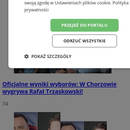
swoją zgodę w
Ustawieniach plików cookie
.
Polityka
prywatności
PRZEJDŹ DO PORTALU
ODRZUĆ WSZYSTKIE
POKAŻ SZCZEGÓŁY
Niezbędne
Wydajność
Targetow
Oficjalne wyniki wyborów: W Chorzowie
wygrywa Rafał Trzaskowski!
Funkcjonalność
Niesklasyfikowa
74