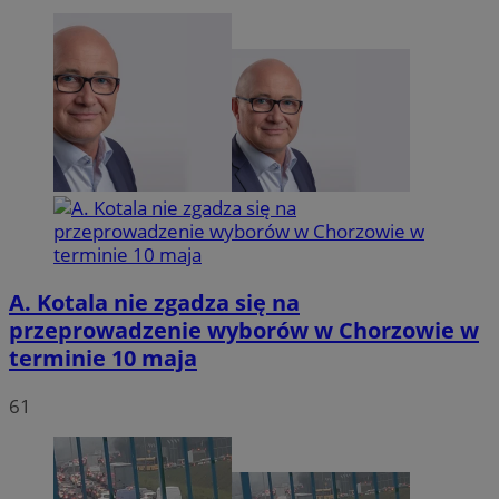
VISITOR_PRIVACY_METADATA
5 miesię
YouTube
tygodn
.youtube.com
A. Kotala nie zgadza się na
przeprowadzenie wyborów w Chorzowie w
terminie 10 maja
61