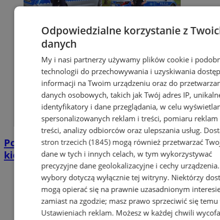
Odpowiedzialne korzystanie z Twoi
danych
My i nasi partnerzy używamy plików cookie i podob
technologii do przechowywania i uzyskiwania dostę
informacji na Twoim urządzeniu oraz do przetwarza
danych osobowych, takich jak Twój adres IP, unikaln
identyfikatory i dane przeglądania, w celu wyświetla
spersonalizowanych reklam i treści, pomiaru reklam 
treści, analizy odbiorców oraz ulepszania usług.
Dos
Policjant po służbie zatrzymał pijanego
stron trzecich (1845)
mogą również przetwarzać Two
kierowcę. Miał prawie 2 promile
dane w tych i innych celach, w tym wykorzystywać
precyzyjne dane geolokalizacyjne i cechy urządzenia
wybory dotyczą wyłącznie tej witryny. Niektórzy do
mogą opierać się na prawnie uzasadnionym interesi
zamiast na zgodzie; masz prawo sprzeciwić się temu
Ustawieniach reklam
. Możesz w każdej chwili wycof