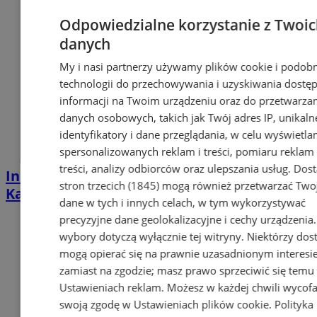
Odpowiedzialne korzystanie z Twoi
danych
My i nasi partnerzy używamy plików cookie i podob
technologii do przechowywania i uzyskiwania dostę
informacji na Twoim urządzeniu oraz do przetwarza
danych osobowych, takich jak Twój adres IP, unikaln
identyfikatory i dane przeglądania, w celu wyświetla
spersonalizowanych reklam i treści, pomiaru reklam 
treści, analizy odbiorców oraz ulepszania usług.
Dos
Industrialna podróż przez Chorzów i
stron trzecich (1845)
mogą również przetwarzać Two
Katowice. Nadchodzi HUTBANA 2026
dane w tych i innych celach, w tym wykorzystywać
precyzyjne dane geolokalizacyjne i cechy urządzenia
wybory dotyczą wyłącznie tej witryny. Niektórzy do
mogą opierać się na prawnie uzasadnionym interesi
zamiast na zgodzie; masz prawo sprzeciwić się temu
Ustawieniach reklam
. Możesz w każdej chwili wycof
swoją zgodę w
Ustawieniach plików cookie
.
Polityka