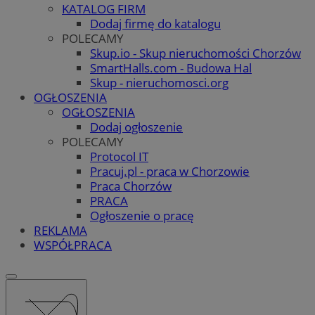
KATALOG FIRM
Dodaj firmę do katalogu
POLECAMY
Skup.io - Skup nieruchomości Chorzów
SmartHalls.com - Budowa Hal
Skup - nieruchomosci.org
OGŁOSZENIA
OGŁOSZENIA
Dodaj ogłoszenie
POLECAMY
Protocol IT
Pracuj.pl - praca w Chorzowie
Praca Chorzów
PRACA
Ogłoszenie o pracę
REKLAMA
WSPÓŁPRACA