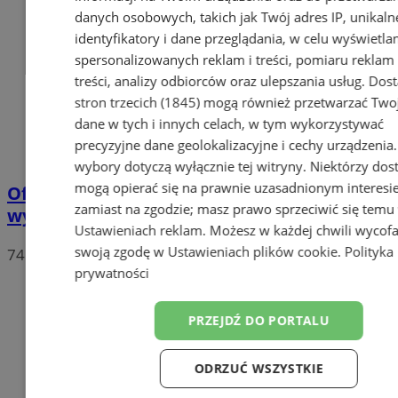
danych osobowych, takich jak Twój adres IP, unikaln
identyfikatory i dane przeglądania, w celu wyświetla
spersonalizowanych reklam i treści, pomiaru reklam 
treści, analizy odbiorców oraz ulepszania usług.
Dos
stron trzecich (1845)
mogą również przetwarzać Two
dane w tych i innych celach, w tym wykorzystywać
precyzyjne dane geolokalizacyjne i cechy urządzenia
wybory dotyczą wyłącznie tej witryny. Niektórzy do
mogą opierać się na prawnie uzasadnionym interesi
Oficjalne wyniki wyborów: W Chorzowie
zamiast na zgodzie; masz prawo sprzeciwić się temu
wygrywa Rafał Trzaskowski!
Ustawieniach reklam
. Możesz w każdej chwili wycof
swoją zgodę w
Ustawieniach plików cookie
.
Polityka
74
prywatności
PRZEJDŹ DO PORTALU
ODRZUĆ WSZYSTKIE