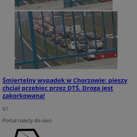
Śmiertelny wypadek w Chorzowie: pieszy
chciał przebiec przez DTŚ. Droga jest
zakorkowana!
INGRESSCOOKIE
Sesja
NGINX Inc.
bh.contextweb.com
61
Portal należy do sieci