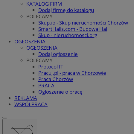
KATALOG FIRM
Dodaj firmę do katalogu
POLECAMY
Skup.io - Skup nieruchomości Chorzów
SmartHalls.com - Budowa Hal
Skup - nieruchomosci.org
OGŁOSZENIA
OGŁOSZENIA
Dodaj ogłoszenie
POLECAMY
Protocol IT
Pracuj.pl - praca w Chorzowie
Praca Chorzów
PRACA
Ogłoszenie o pracę
REKLAMA
WSPÓŁPRACA