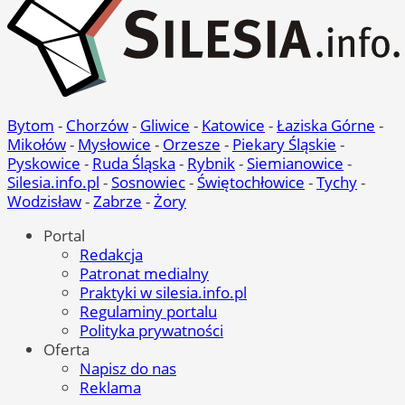
Bytom
-
Chorzów
-
Gliwice
-
Katowice
-
Łaziska Górne
-
Mikołów
-
Mysłowice
-
Orzesze
-
Piekary Śląskie
-
Pyskowice
-
Ruda Śląska
-
Rybnik
-
Siemianowice
-
Silesia.info.pl
-
Sosnowiec
-
Świętochłowice
-
Tychy
-
Wodzisław
-
Zabrze
-
Żory
Portal
Redakcja
Patronat medialny
Praktyki w silesia.info.pl
Regulaminy portalu
Polityka prywatności
Oferta
Napisz do nas
Reklama