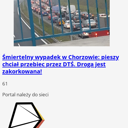
Śmiertelny wypadek w Chorzowie: pieszy
chciał przebiec przez DTŚ. Droga jest
zakorkowana!
61
Portal należy do sieci