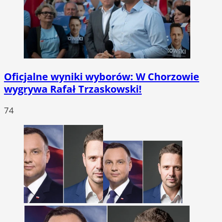
Oficjalne wyniki wyborów: W Chorzowie
wygrywa Rafał Trzaskowski!
74