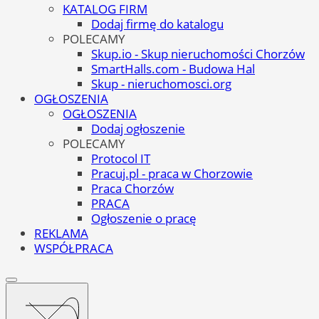
KATALOG FIRM
Dodaj firmę do katalogu
POLECAMY
Skup.io - Skup nieruchomości Chorzów
SmartHalls.com - Budowa Hal
Skup - nieruchomosci.org
OGŁOSZENIA
OGŁOSZENIA
Dodaj ogłoszenie
POLECAMY
Protocol IT
Pracuj.pl - praca w Chorzowie
Praca Chorzów
PRACA
Ogłoszenie o pracę
REKLAMA
WSPÓŁPRACA