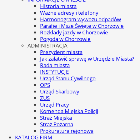
Historia miasta
Ważne adresy i telefony
Harmonogram wywozu odpadów
Parafie i Msze Święte w Chorzowie
Rozkłady jazdy w Chorzowie
Pogoda w Chorzowie
ADMINISTRACJA
Prezydent miasta
Jak załatwić sprawę w Urzędzie Miasta?
Rada miasta
INSTYTUCJE
Urząd Stanu Cywilnego
OPS
Urząd Skarbowy
ZUS
Urząd Pracy
Komenda Miejska Policji
Straż Miejska
Straż Pożarna
Prokuratura rejonowa
KATALOG FIRM