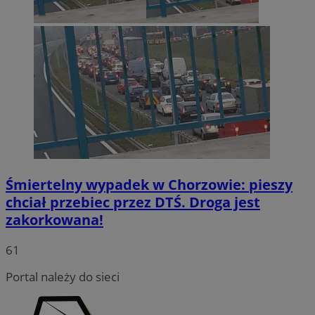
Śmiertelny wypadek w Chorzowie: pieszy
chciał przebiec przez DTŚ. Droga jest
zakorkowana!
INGRESSCOOKIE
Sesja
NGINX Inc.
bh.contextweb.com
61
Portal należy do sieci