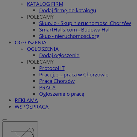
KATALOG FIRM
Dodaj firmę do katalogu
POLECAMY
Skup.io - Skup nieruchomości Chorzów
SmartHalls.com - Budowa Hal
Skup - nieruchomosci.org
OGŁOSZENIA
OGŁOSZENIA
Dodaj ogłoszenie
POLECAMY
Protocol IT
Pracuj.pl - praca w Chorzowie
Praca Chorzów
PRACA
Ogłoszenie o pracę
REKLAMA
WSPÓŁPRACA