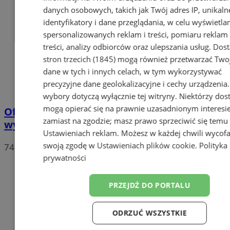
danych osobowych, takich jak Twój adres IP, unikaln
identyfikatory i dane przeglądania, w celu wyświetla
spersonalizowanych reklam i treści, pomiaru reklam 
treści, analizy odbiorców oraz ulepszania usług.
Dos
stron trzecich (1845)
mogą również przetwarzać Two
dane w tych i innych celach, w tym wykorzystywać
precyzyjne dane geolokalizacyjne i cechy urządzenia
wybory dotyczą wyłącznie tej witryny. Niektórzy do
mogą opierać się na prawnie uzasadnionym interesi
Oficjalne wyniki wyborów: W Chorzowie
zamiast na zgodzie; masz prawo sprzeciwić się temu
wygrywa Rafał Trzaskowski!
Ustawieniach reklam
. Możesz w każdej chwili wycof
swoją zgodę w
Ustawieniach plików cookie
.
Polityka
74
prywatności
PRZEJDŹ DO PORTALU
ODRZUĆ WSZYSTKIE