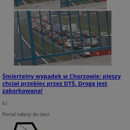
Śmiertelny wypadek w Chorzowie: pieszy
chciał przebiec przez DTŚ. Droga jest
zakorkowana!
INGRESSCOOKIE
Sesja
NGINX Inc.
bh.contextweb.com
61
Portal należy do sieci