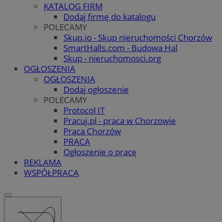
KATALOG FIRM
Dodaj firmę do katalogu
POLECAMY
Skup.io - Skup nieruchomości Chorzów
SmartHalls.com - Budowa Hal
Skup - nieruchomosci.org
OGŁOSZENIA
OGŁOSZENIA
Dodaj ogłoszenie
POLECAMY
Protocol IT
Pracuj.pl - praca w Chorzowie
Praca Chorzów
PRACA
Ogłoszenie o pracę
REKLAMA
WSPÓŁPRACA