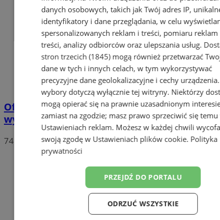
danych osobowych, takich jak Twój adres IP, unikaln
identyfikatory i dane przeglądania, w celu wyświetla
spersonalizowanych reklam i treści, pomiaru reklam 
treści, analizy odbiorców oraz ulepszania usług.
Dos
stron trzecich (1845)
mogą również przetwarzać Two
dane w tych i innych celach, w tym wykorzystywać
precyzyjne dane geolokalizacyjne i cechy urządzenia
wybory dotyczą wyłącznie tej witryny. Niektórzy do
mogą opierać się na prawnie uzasadnionym interesi
Oficjalne wyniki wyborów: W Chorzowie
zamiast na zgodzie; masz prawo sprzeciwić się temu
wygrywa Rafał Trzaskowski!
Ustawieniach reklam
. Możesz w każdej chwili wycof
swoją zgodę w
Ustawieniach plików cookie
.
Polityka
74
prywatności
PRZEJDŹ DO PORTALU
ODRZUĆ WSZYSTKIE