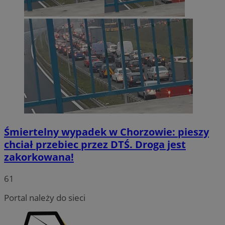
Śmiertelny wypadek w Chorzowie: pieszy
chciał przebiec przez DTŚ. Droga jest
zakorkowana!
INGRESSCOOKIE
Sesja
NGINX Inc.
bh.contextweb.com
61
Portal należy do sieci