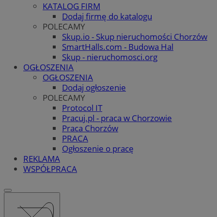
KATALOG FIRM
Dodaj firmę do katalogu
POLECAMY
Skup.io - Skup nieruchomości Chorzów
SmartHalls.com - Budowa Hal
Skup - nieruchomosci.org
OGŁOSZENIA
OGŁOSZENIA
Dodaj ogłoszenie
POLECAMY
Protocol IT
Pracuj.pl - praca w Chorzowie
Praca Chorzów
PRACA
Ogłoszenie o pracę
REKLAMA
WSPÓŁPRACA