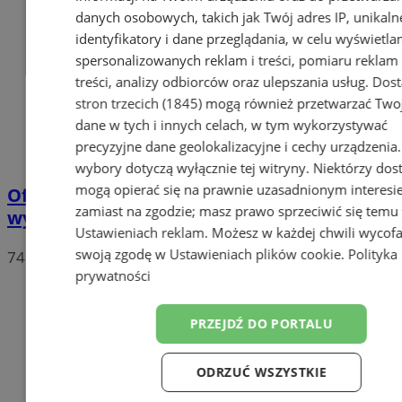
danych osobowych, takich jak Twój adres IP, unikaln
identyfikatory i dane przeglądania, w celu wyświetla
spersonalizowanych reklam i treści, pomiaru reklam 
treści, analizy odbiorców oraz ulepszania usług.
Dos
stron trzecich (1845)
mogą również przetwarzać Two
dane w tych i innych celach, w tym wykorzystywać
precyzyjne dane geolokalizacyjne i cechy urządzenia
wybory dotyczą wyłącznie tej witryny. Niektórzy do
mogą opierać się na prawnie uzasadnionym interesi
Oficjalne wyniki wyborów: W Chorzowie
zamiast na zgodzie; masz prawo sprzeciwić się temu
wygrywa Rafał Trzaskowski!
Ustawieniach reklam
. Możesz w każdej chwili wycof
swoją zgodę w
Ustawieniach plików cookie
.
Polityka
74
prywatności
PRZEJDŹ DO PORTALU
ODRZUĆ WSZYSTKIE