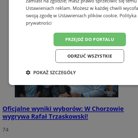
zamiast na zgodzie; masz prawo sprzeciwić się temu
Ustawieniach reklam
. Możesz w każdej chwili wycof
swoją zgodę w
Ustawieniach plików cookie
.
Polityka
prywatności
PRZEJDŹ DO PORTALU
ODRZUĆ WSZYSTKIE
POKAŻ SZCZEGÓŁY
Niezbędne
Wydajność
Targetow
Oficjalne wyniki wyborów: W Chorzowie
Funkcjonalność
Niesklasyfikowa
wygrywa Rafał Trzaskowski!
74