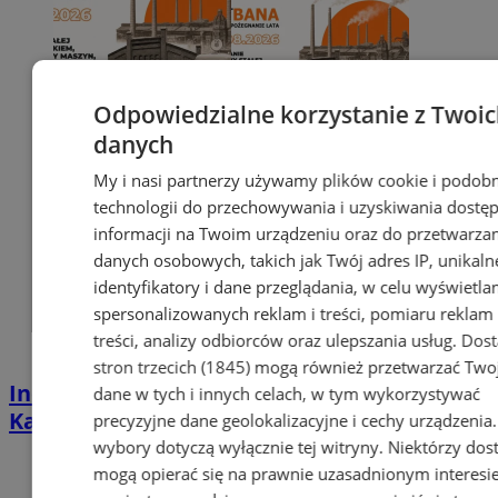
Odpowiedzialne korzystanie z Twoi
danych
My i nasi partnerzy używamy plików cookie i podob
technologii do przechowywania i uzyskiwania dostę
informacji na Twoim urządzeniu oraz do przetwarza
danych osobowych, takich jak Twój adres IP, unikaln
identyfikatory i dane przeglądania, w celu wyświetla
spersonalizowanych reklam i treści, pomiaru reklam 
treści, analizy odbiorców oraz ulepszania usług.
Dos
stron trzecich (1845)
mogą również przetwarzać Two
Industrialna podróż przez Chorzów i
dane w tych i innych celach, w tym wykorzystywać
Katowice. Nadchodzi HUTBANA 2026
precyzyjne dane geolokalizacyjne i cechy urządzenia
wybory dotyczą wyłącznie tej witryny. Niektórzy do
mogą opierać się na prawnie uzasadnionym interesi