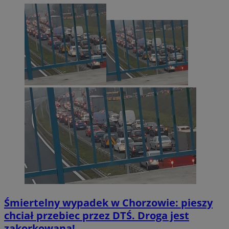
INGRESSCOOKIE
Sesja
NGINX Inc.
bh.contextweb.com
li_gc
5 miesię
LinkedIn
tygodn
Corporation
.linkedin.com
Śmiertelny wypadek w Chorzowie: pieszy
Provider
/
Nazwa
chciał przebiec przez DTŚ. Droga jest
Domena
Provider
/
Okres
zakorkowana!
Nazwa
Opis