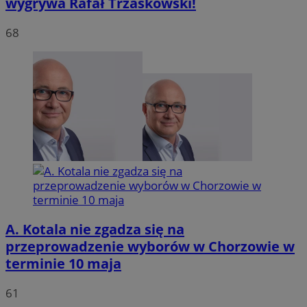
wygrywa Rafał Trzaskowski!
68
VISITOR_PRIVACY_METADATA
5 miesię
YouTube
tygodn
.youtube.com
A. Kotala nie zgadza się na
przeprowadzenie wyborów w Chorzowie w
terminie 10 maja
61