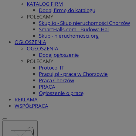
KATALOG FIRM
Dodaj firmę do katalogu
POLECAMY
Skup.io - Skup nieruchomości Chorzów
SmartHalls.com - Budowa Hal
Skup - nieruchomosci.org
OGŁOSZENIA
OGŁOSZENIA
Dodaj ogłoszenie
POLECAMY
Protocol IT
Pracuj.pl - praca w Chorzowie
Praca Chorzów
PRACA
Ogłoszenie o pracę
REKLAMA
WSPÓŁPRACA