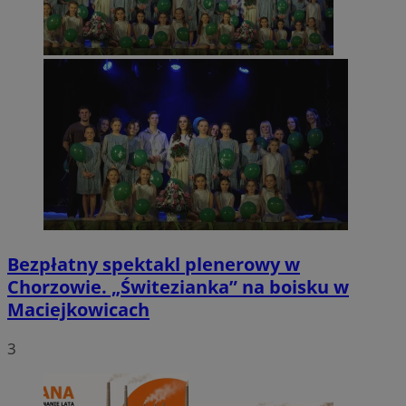
Bezpłatny spektakl plenerowy w
Chorzowie. „Świtezianka” na boisku w
Maciejkowicach
3