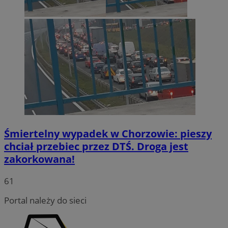
Śmiertelny wypadek w Chorzowie: pieszy
chciał przebiec przez DTŚ. Droga jest
zakorkowana!
INGRESSCOOKIE
Sesja
NGINX Inc.
bh.contextweb.com
61
Portal należy do sieci