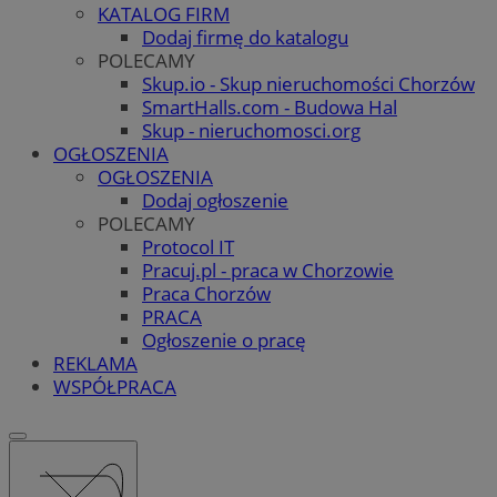
KATALOG FIRM
Dodaj firmę do katalogu
POLECAMY
Skup.io - Skup nieruchomości Chorzów
SmartHalls.com - Budowa Hal
Skup - nieruchomosci.org
OGŁOSZENIA
OGŁOSZENIA
Dodaj ogłoszenie
POLECAMY
Protocol IT
Pracuj.pl - praca w Chorzowie
Praca Chorzów
PRACA
Ogłoszenie o pracę
REKLAMA
WSPÓŁPRACA