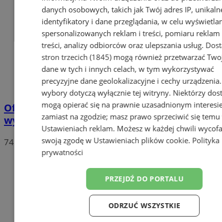
danych osobowych, takich jak Twój adres IP, unikaln
identyfikatory i dane przeglądania, w celu wyświetla
spersonalizowanych reklam i treści, pomiaru reklam 
treści, analizy odbiorców oraz ulepszania usług.
Dos
stron trzecich (1845)
mogą również przetwarzać Two
dane w tych i innych celach, w tym wykorzystywać
precyzyjne dane geolokalizacyjne i cechy urządzenia
wybory dotyczą wyłącznie tej witryny. Niektórzy do
mogą opierać się na prawnie uzasadnionym interesi
Oficjalne wyniki wyborów: W Chorzowie
zamiast na zgodzie; masz prawo sprzeciwić się temu
wygrywa Rafał Trzaskowski!
Ustawieniach reklam
. Możesz w każdej chwili wycof
swoją zgodę w
Ustawieniach plików cookie
.
Polityka
74
prywatności
PRZEJDŹ DO PORTALU
ODRZUĆ WSZYSTKIE