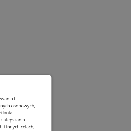
ywania i
danych osobowych,
etlania
az ulepszania
 i innych celach,