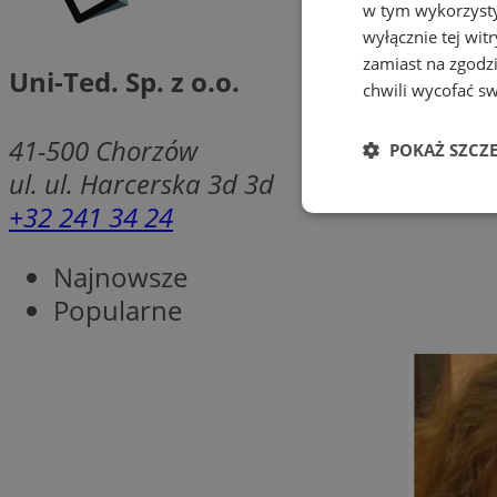
w tym wykorzysty
wyłącznie tej wi
zamiast na zgodz
Uni-Ted. Sp. z o.o.
chwili wycofać s
41-500
Chorzów
POKAŻ SZCZ
ul. ul. Harcerska 3d 3d
+32 241 34 24
Niezbędne
Najnowsze
Popularne
Ni
Niezbędne pliki cook
zarządzanie kontem. 
Nazwa