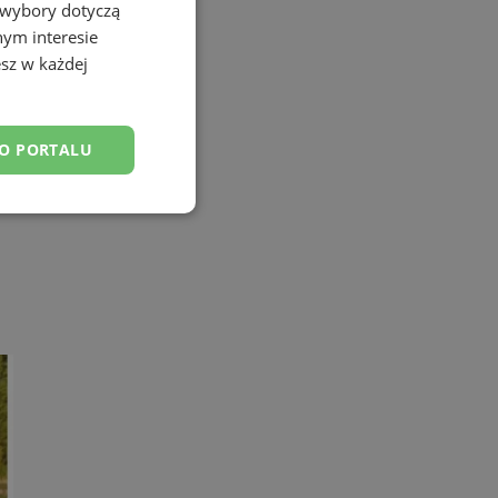
 wybory dotyczą
nym interesie
sz w każdej
DO PORTALU
esklasyfikowane
ane
owanie użytkownika i
j.