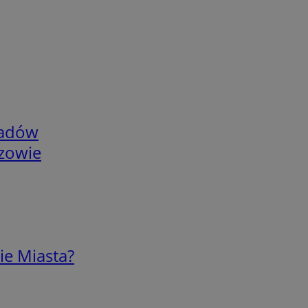
adów
rzowie
ie Miasta?