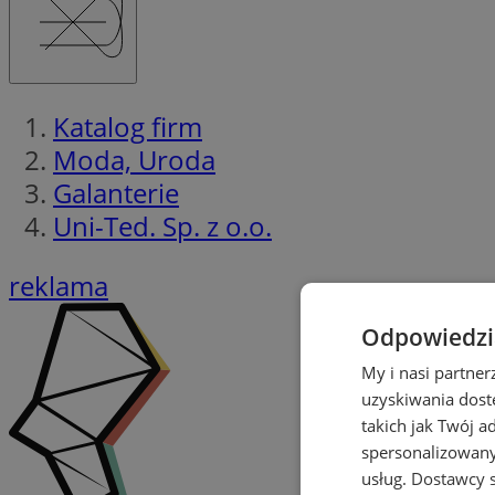
Katalog firm
Moda, Uroda
Galanterie
Uni-Ted. Sp. z o.o.
reklama
Odpowiedzia
My i nasi partne
uzyskiwania dost
takich jak Twój a
spersonalizowanyc
usług.
Dostawcy s