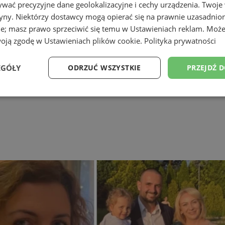
wać precyzyjne dane geolokalizacyjne i cechy urządzenia. Twoje
tryny. Niektórzy dostawcy mogą opierać się na prawnie uzasadnio
ie; masz prawo sprzeciwić się temu w
Ustawieniach reklam
. Może
woją zgodę w
Ustawieniach plików cookie
.
Polityka prywatności
EGÓŁY
ODRZUĆ WSZYSTKIE
PRZEJDŹ 
Wydajność
Targetowanie
Funkcjonalność
Ni
ezbędne
Wydajność
Targetowanie
Funkcjonalność
Niesklasyfikow
ie umożliwiają korzystanie z podstawowych funkcji strony internetowej, takich jak log
Bez niezbędnych plików cookie nie można prawidłowo korzystać ze strony internetowe
Okres
Provider
/
Domena
Opis
przechowywania