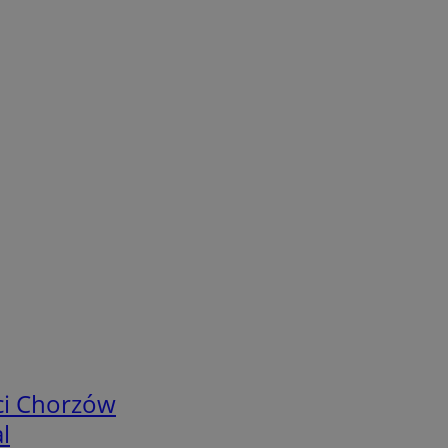
ci Chorzów
l