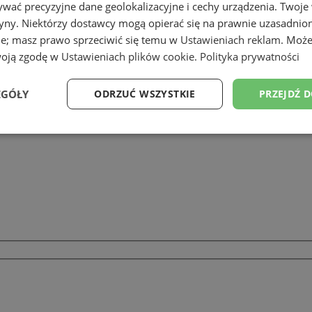
wać precyzyjne dane geolokalizacyjne i cechy urządzenia. Twoje
tryny. Niektórzy dostawcy mogą opierać się na prawnie uzasadnio
ie; masz prawo sprzeciwić się temu w
Ustawieniach reklam
. Może
GD
woją zgodę w
Ustawieniach plików cookie
.
Polityka prywatności
EGÓŁY
ODRZUĆ WSZYSTKIE
PRZEJDŹ 
Wydajność
Targetowanie
Funkcjonalność
Ni
ezbędne
Wydajność
Targetowanie
Funkcjonalność
Niesklasyfikow
ie umożliwiają korzystanie z podstawowych funkcji strony internetowej, takich jak log
Bez niezbędnych plików cookie nie można prawidłowo korzystać ze strony internetowe
Okres
Provider
/
Domena
Opis
przechowywania