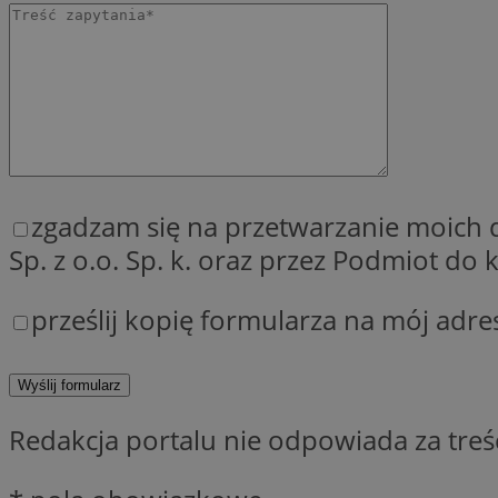
QeSessID
MvSessID
SessID
CookieScriptConse
__cf_bm
zgadzam się na przetwarzanie moich
Sp. z o.o. Sp. k. oraz przez Podmiot d
VISITOR_PRIVACY_
prześlij kopię formularza na mój adre
Redakcja portalu nie odpowiada za tre
INGRESSCOOKIE