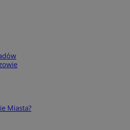
adów
rzowie
ie Miasta?