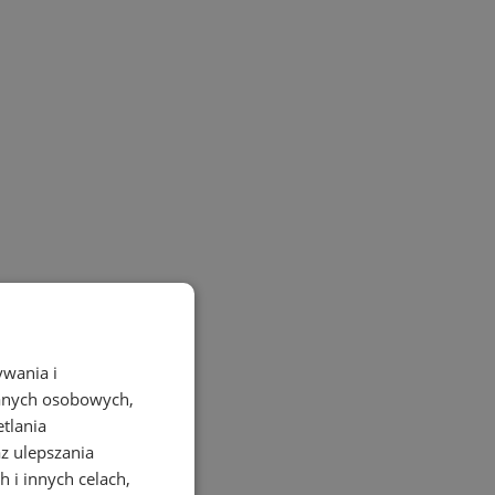
ywania i
danych osobowych,
etlania
az ulepszania
 i innych celach,