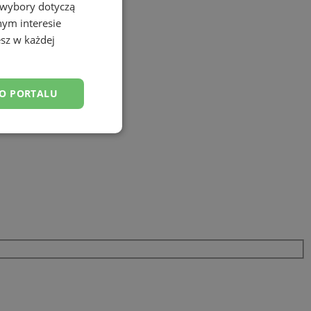
 wybory dotyczą
nym interesie
sz w każdej
DO PORTALU
esklasyfikowane
ane
owanie użytkownika i
j.