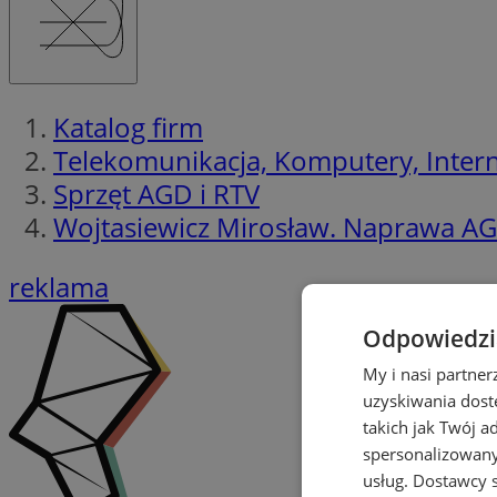
Katalog firm
Telekomunikacja, Komputery, Interne
Sprzęt AGD i RTV
Wojtasiewicz Mirosław. Naprawa A
reklama
Odpowiedzia
My i nasi partne
uzyskiwania dost
takich jak Twój a
spersonalizowanyc
usług.
Dostawcy s