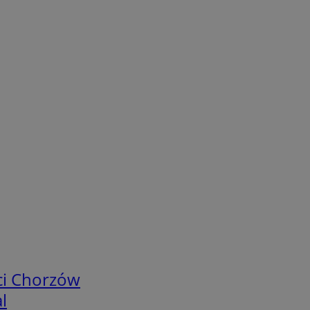
ci Chorzów
l