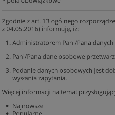
* pola obowiązkowe
li_gc
Zgodnie z art. 13 ogólnego rozporządze
z 04.05.2016) informuję, iż:
Nazwa
Nazwa
openstat_umr82x3
Nazwa
Administratorem Pani/Pana danych 
openstat_gid
VP
pb_rtb_ev_part
openstat_pbi939ar
Pani/Pana dane osobowe przetwarzan
openstat_khpu8s
openstat_iy2unm5p
_clck
Podanie danych osobowych jest do
__gads
incap_ses_1688_32
wysłania zapytania.
openstat_wj089dcr
__Secure-
_clsk
ROLLOUT_TOKEN
visid_incap_322052
Więcej informacji na temat przysługuj
_clsk
Najnowsze
bcookie
Popularne