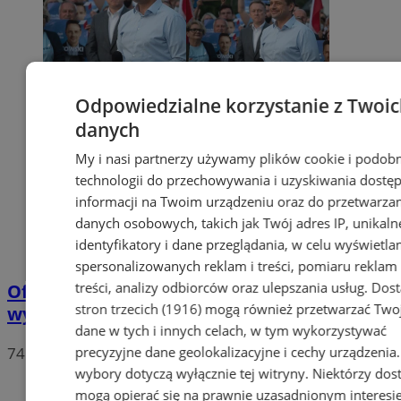
Odpowiedzialne korzystanie z Twoi
danych
My i nasi partnerzy używamy plików cookie i podob
technologii do przechowywania i uzyskiwania dostę
informacji na Twoim urządzeniu oraz do przetwarza
danych osobowych, takich jak Twój adres IP, unikaln
identyfikatory i dane przeglądania, w celu wyświetla
spersonalizowanych reklam i treści, pomiaru reklam 
treści, analizy odbiorców oraz ulepszania usług.
Dos
Oficjalne wyniki wyborów: W Chorzowie
stron trzecich (1916)
mogą również przetwarzać Two
wygrywa Rafał Trzaskowski!
dane w tych i innych celach, w tym wykorzystywać
precyzyjne dane geolokalizacyjne i cechy urządzenia
74
wybory dotyczą wyłącznie tej witryny. Niektórzy do
mogą opierać się na prawnie uzasadnionym interesi