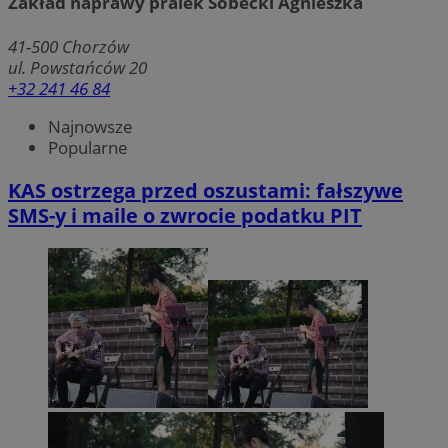
Zakład naprawy pralek Sobecki Agnieszka
41-500
Chorzów
ul. Powstańców 20
+32 241 46 84
Najnowsze
Popularne
KAS ostrzega przed oszustami: fałszywe
SMS-y i maile o zwrocie podatku PIT