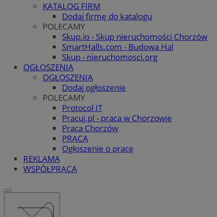
KATALOG FIRM
Dodaj firmę do katalogu
POLECAMY
Skup.io - Skup nieruchomości Chorzów
SmartHalls.com - Budowa Hal
Skup - nieruchomosci.org
OGŁOSZENIA
OGŁOSZENIA
Dodaj ogłoszenie
POLECAMY
Protocol IT
Pracuj.pl - praca w Chorzowie
Praca Chorzów
PRACA
Ogłoszenie o pracę
REKLAMA
WSPÓŁPRACA