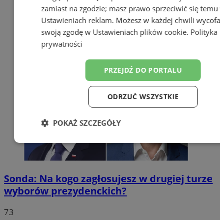
zamiast na zgodzie; masz prawo sprzeciwić się temu
Ustawieniach reklam
. Możesz w każdej chwili wycof
swoją zgodę w
Ustawieniach plików cookie
.
Polityka
prywatności
PRZEJDŹ DO PORTALU
ODRZUĆ WSZYSTKIE
POKAŻ SZCZEGÓŁY
Niezbędne
Wydajność
Targetow
Sonda: Na kogo zagłosujesz w drugiej turze
Funkcjonalność
Niesklasyfikowa
wyborów prezydenckich?
73