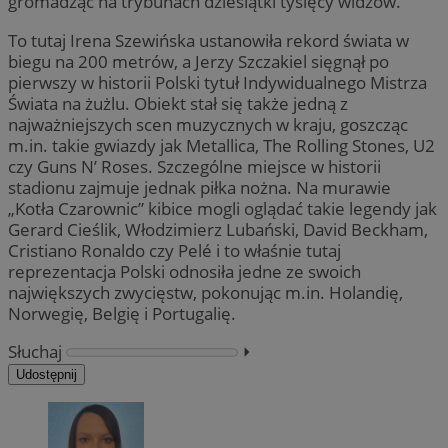
gromadząc na trybunach dziesiątki tysięcy widzów.
To tutaj Irena Szewińska ustanowiła rekord świata w
biegu na 200 metrów, a Jerzy Szczakiel sięgnął po
pierwszy w historii Polski tytuł Indywidualnego Mistrza
Świata na żużlu. Obiekt stał się także jedną z
najważniejszych scen muzycznych w kraju, goszcząc
m.in. takie gwiazdy jak Metallica, The Rolling Stones, U2
czy Guns N’ Roses. Szczególne miejsce w historii
stadionu zajmuje jednak piłka nożna. Na murawie
„Kotła Czarownic” kibice mogli oglądać takie legendy jak
Gerard Cieślik, Włodzimierz Lubański, David Beckham,
Cristiano Ronaldo czy Pelé i to właśnie tutaj
reprezentacja Polski odnosiła jedne ze swoich
największych zwycięstw, pokonując m.in. Holandię,
Norwegię, Belgię i Portugalię.
Słuchaj
⏵︎
Udostępnij