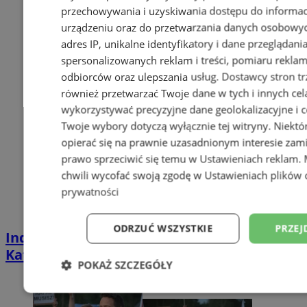
przechowywania i uzyskiwania dostępu do informac
urządzeniu oraz do przetwarzania danych osobowych
adres IP, unikalne identyfikatory i dane przeglądani
spersonalizowanych reklam i treści, pomiaru reklam i
odbiorców oraz ulepszania usług.
Dostawcy stron tr
również przetwarzać Twoje dane w tych i innych cel
wykorzystywać precyzyjne dane geolokalizacyjne i c
Twoje wybory dotyczą wyłącznie tej witryny. Niekt
opierać się na prawnie uzasadnionym interesie zami
prawo sprzeciwić się temu w
Ustawieniach reklam
.
chwili wycofać swoją zgodę w
Ustawieniach plików 
prywatności
ODRZUĆ WSZYSTKIE
PRZEJ
Industrialna podróż przez Chorzów i
Katowice. Nadchodzi HUTBANA 2026
POKAŻ SZCZEGÓŁY
Niezbędne
Wydajność
Targetowani