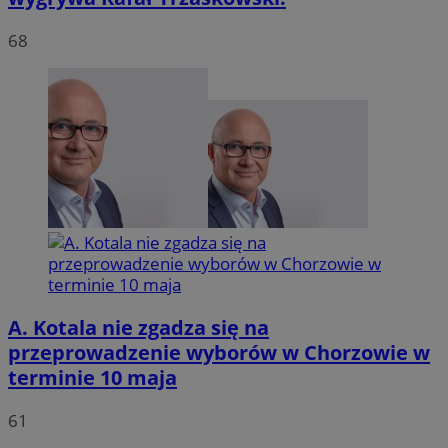
68
INGRESSCOOKIE
Ses
NGINX Inc.
bh.contextweb.com
A. Kotala nie zgadza się na
przeprowadzenie wyborów w Chorzowie w
li_gc
5 miesi
LinkedIn
terminie 10 maja
tygod
Corporation
.linkedin.com
61