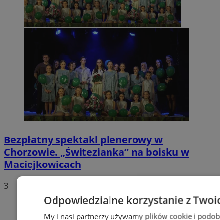
Bezpłatny spektakl plenerowy w
Chorzowie. „Świtezianka” na boisku w
Maciejkowicach
3
Odpowiedzialne korzystanie z Twoi
My i nasi partnerzy używamy plików cookie i podob