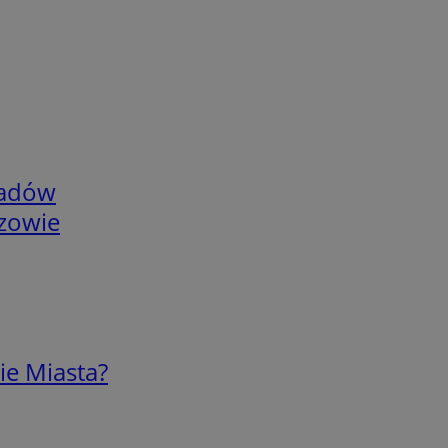
adów
rzowie
ie Miasta?