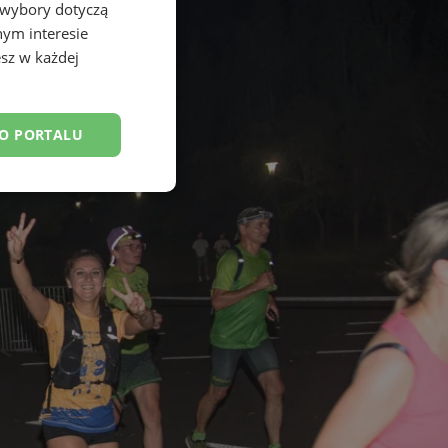
 wybory dotyczą
nym interesie
sz w każdej
DO PORTALU
esklasyfikowane
ane
owanie użytkownika i
j.