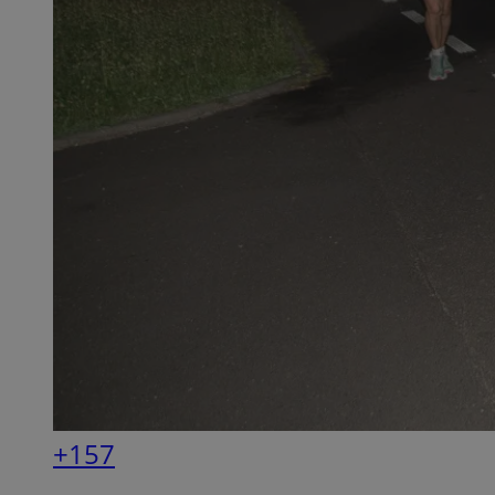
QeSessID
MvSessID
SessID
CookieScriptConse
__cf_bm
VISITOR_PRIVACY_
INGRESSCOOKIE
+157