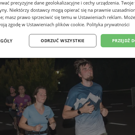
wać precyzyjne dane geolokalizacyjne i cechy urządzenia. Twoje
tryny. Niektórzy dostawcy mogą opierać się na prawnie uzasadnio
ie; masz prawo sprzeciwić się temu w
Ustawieniach reklam
. Może
woją zgodę w
Ustawieniach plików cookie
.
Polityka prywatności
EGÓŁY
ODRZUĆ WSZYSTKIE
PRZEJDŹ 
Wydajność
Targetowanie
Funkcjonalność
Ni
ezbędne
Wydajność
Targetowanie
Funkcjonalność
Niesklasyfikow
ie umożliwiają korzystanie z podstawowych funkcji strony internetowej, takich jak log
Bez niezbędnych plików cookie nie można prawidłowo korzystać ze strony internetowe
Okres
Provider
/
Domena
Opis
przechowywania