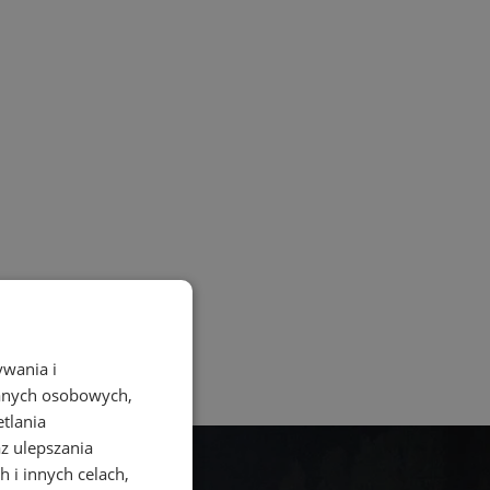
ywania i
danych osobowych,
etlania
az ulepszania
 i innych celach,