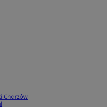
ci Chorzów
l