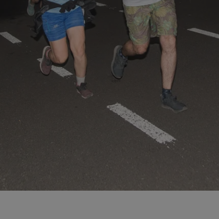
mojchorzow.pl
1 rok
Ten plik cookie przechowuje id
mojchorzow.pl
1 rok
Ten plik cookie przechowuje id
mojchorzow.pl
1 rok
Ten plik cookie przechowuje id
nt
4 tygodnie 2 dni
Ten plik cookie jest używany p
CookieScript
Script.com do zapamiętywania 
mojchorzow.pl
dotyczących zgody użytkownika
Jest to konieczne, aby baner c
Script.com działał poprawnie.
29 minut 53
Ten plik cookie służy do rozróż
Cloudflare Inc.
sekundy
botów. Jest to korzystne dla s
.temu.com
ponieważ umożliwia tworzeni
na temat korzystania z jej wit
METADATA
5 miesięcy 4
Ten plik cookie przechowuje i
YouTube
tygodnie
użytkownika oraz jego prefere
.youtube.com
prywatności podczas korzystan
Rejestruje wybory dotyczące p
Google Privacy Policy
i ustawień zgody, zapewniając 
w kolejnych wizytach. Dzięki 
musi ponownie konfigurować s
co zwiększa wygodę i zgodność
ochrony danych.
Sesja
Rejestruje, który klaster serw
NGINX Inc.
gościa. Jest to używane w kont
bh.contextweb.com
równoważenia obciążenia w ce
doświadczenia użytkownika.