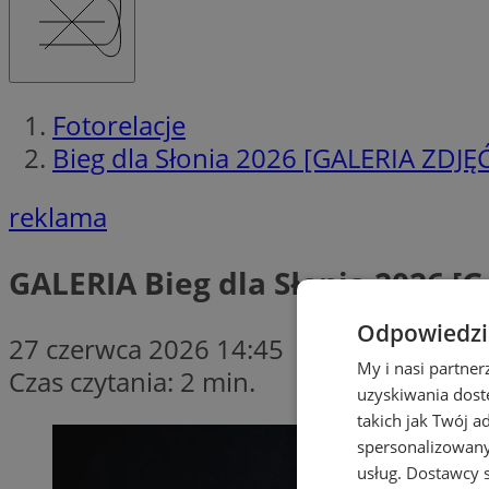
Fotorelacje
Bieg dla Słonia 2026 [GALERIA ZDJĘ
reklama
GALERIA
Bieg dla Słonia 2026 [
Odpowiedzia
27 czerwca 2026 14:45
My i nasi partne
Czas czytania: 2 min.
uzyskiwania dost
takich jak Twój a
spersonalizowanyc
usług.
Dostawcy s