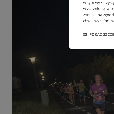
w tym wykorzysty
wyłącznie tej wi
zamiast na zgodz
chwili wycofać s
POKAŻ SZCZ
Niezbędne
Ni
Niezbędne pliki cook
zarządzanie kontem. 
Nazwa