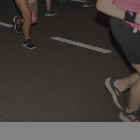
entyfikator sesji.
entyfikator sesji.
entyfikator sesji.
rzez usługę Cookie-
preferencji
 na pliki cookie.
ookie Cookie-
niania ludzi i
trony internetowej,
e ważnych raportów
ryny internetowej.
nformacje o zgodzie
ncjach dotyczących
ia z witryny.
olityki prywatności
ich przestrzeganie
temu użytkownik nie
woich preferencji,
 z regulacjami
erów obsługuje
ekście
lu optymalizacji