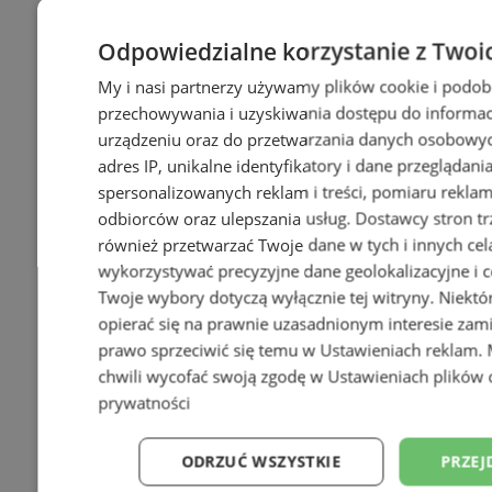
Odpowiedzialne korzystanie z Twoi
My i nasi partnerzy używamy plików cookie i podob
przechowywania i uzyskiwania dostępu do informac
urządzeniu oraz do przetwarzania danych osobowych
adres IP, unikalne identyfikatory i dane przeglądani
spersonalizowanych reklam i treści, pomiaru reklam i
odbiorców oraz ulepszania usług.
Dostawcy stron tr
również przetwarzać Twoje dane w tych i innych cel
wykorzystywać precyzyjne dane geolokalizacyjne i c
+29
Twoje wybory dotyczą wyłącznie tej witryny. Niekt
opierać się na prawnie uzasadnionym interesie zami
prawo sprzeciwić się temu w
Ustawieniach reklam
.
chwili wycofać swoją zgodę w
Ustawieniach plików 
prywatności
ODRZUĆ WSZYSTKIE
PRZEJ