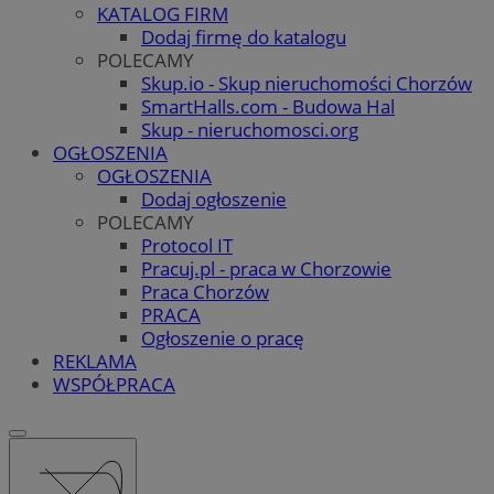
KATALOG FIRM
Dodaj firmę do katalogu
POLECAMY
Skup.io - Skup nieruchomości Chorzów
SmartHalls.com - Budowa Hal
Skup - nieruchomosci.org
OGŁOSZENIA
OGŁOSZENIA
Dodaj ogłoszenie
POLECAMY
Protocol IT
Pracuj.pl - praca w Chorzowie
Praca Chorzów
PRACA
Ogłoszenie o pracę
REKLAMA
WSPÓŁPRACA