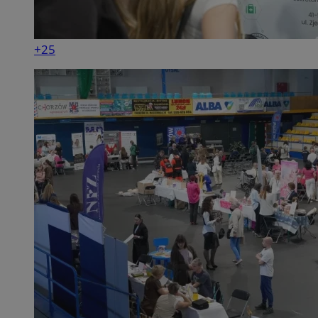
+25
INGRESSCOOKIE
Ses
NGINX Inc.
bh.contextweb.com