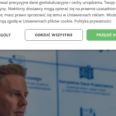
wać precyzyjne dane geolokalizacyjne i cechy urządzenia. Twoje
tryny. Niektórzy dostawcy mogą opierać się na prawnie uzasadnio
ie; masz prawo sprzeciwić się temu w
Ustawieniach reklam
. Może
woją zgodę w
Ustawieniach plików cookie
.
Polityka prywatności
EGÓŁY
ODRZUĆ WSZYSTKIE
PRZEJDŹ 
Wydajność
Targetowanie
Funkcjonalność
Ni
ezbędne
Wydajność
Targetowanie
Funkcjonalność
Niesklasyfikow
ie umożliwiają korzystanie z podstawowych funkcji strony internetowej, takich jak log
Bez niezbędnych plików cookie nie można prawidłowo korzystać ze strony internetowe
Okres
Provider
/
Domena
Opis
przechowywania