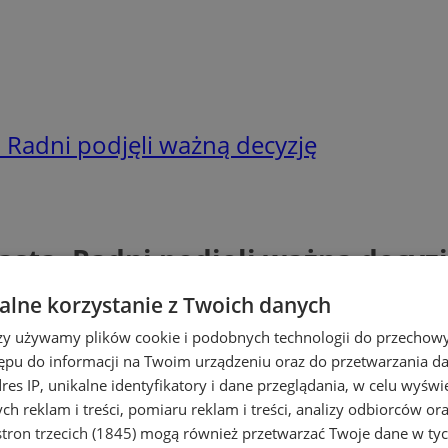
 Radni podjęli ważną decyzję
asta. Radni podjęli ważną decyz
lne korzystanie z Twoich danych
rzy używamy plików cookie i podobnych technologii do przechow
ępu do informacji na Twoim urządzeniu oraz do przetwarzania 
dres IP, unikalne identyfikatory i dane przeglądania, w celu wyświ
h reklam i treści, pomiaru reklam i treści, analizy odbiorców or
tron trzecich (1845)
mogą również przetwarzać Twoje dane w tych