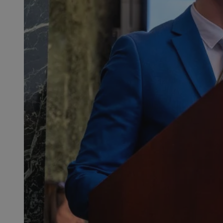
QeSessID
MvSessID
SessID
CookieScriptConse
__cf_bm
VISITOR_PRIVACY_
INGRESSCOOKIE