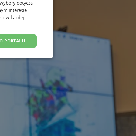
 wybory dotyczą
nym interesie
sz w każdej
DO PORTALU
esklasyfikowane
ane
owanie użytkownika i
j.