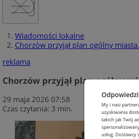
Wiadomości lokalne
Chorzów przyjął plan ogólny miasta.
reklama
Chorzów przyjął plan ogólny mi
Odpowiedzia
29 maja 2026 07:58
My i nasi partne
Czas czytania: 3 min.
uzyskiwania dost
takich jak Twój a
spersonalizowanyc
usług.
Dostawcy s