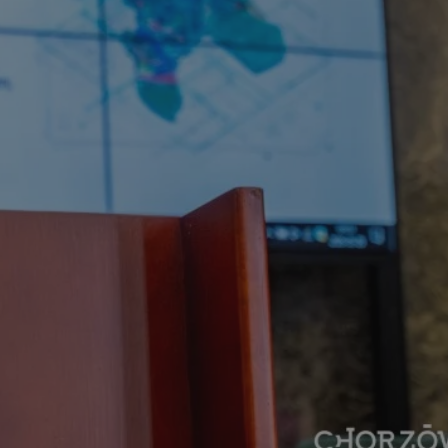
entyfikator sesji.
entyfikator sesji.
entyfikator sesji.
rzez usługę Cookie-
preferencji
 na pliki cookie.
ookie Cookie-
niania ludzi i
trony internetowej,
e ważnych raportów
ryny internetowej.
nformacje o zgodzie
ncjach dotyczących
ia z witryny.
olityki prywatności
ich przestrzeganie
temu użytkownik nie
woich preferencji,
 z regulacjami
erów obsługuje
ekście
lu optymalizacji