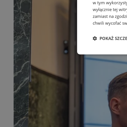
w tym wykorzysty
wyłącznie tej wi
zamiast na zgodz
chwili wycofać s
POKAŻ SZCZ
Niezbędne
Ni
Niezbędne pliki cook
zarządzanie kontem. 
Nazwa