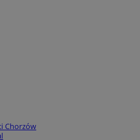
ci Chorzów
l