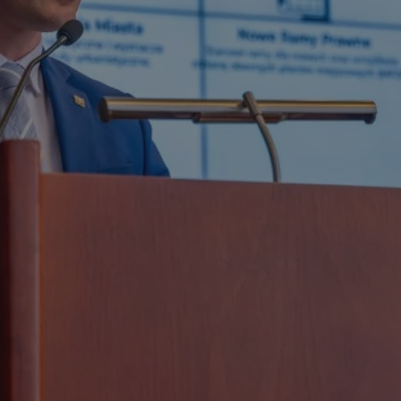
mojchorzow.pl
1 rok
Ten plik cookie przechowuje id
mojchorzow.pl
1 rok
Ten plik cookie przechowuje id
mojchorzow.pl
1 rok
Ten plik cookie przechowuje id
nt
4 tygodnie 2 dni
Ten plik cookie jest używany p
CookieScript
Script.com do zapamiętywania 
mojchorzow.pl
dotyczących zgody użytkownika
Jest to konieczne, aby baner c
Script.com działał poprawnie.
29 minut 53
Ten plik cookie służy do rozróż
Cloudflare Inc.
sekundy
botów. Jest to korzystne dla s
.temu.com
ponieważ umożliwia tworzeni
na temat korzystania z jej wit
METADATA
5 miesięcy 4
Ten plik cookie przechowuje i
YouTube
tygodnie
użytkownika oraz jego prefere
.youtube.com
prywatności podczas korzystan
Rejestruje wybory dotyczące p
Google Privacy Policy
i ustawień zgody, zapewniając 
w kolejnych wizytach. Dzięki 
musi ponownie konfigurować s
co zwiększa wygodę i zgodność
ochrony danych.
Sesja
Rejestruje, który klaster serw
NGINX Inc.
gościa. Jest to używane w kont
bh.contextweb.com
równoważenia obciążenia w ce
doświadczenia użytkownika.