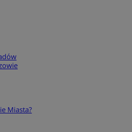
adów
rzowie
ie Miasta?