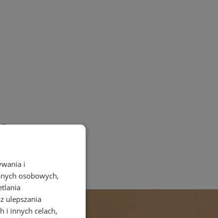
ję
ywania i
danych osobowych,
etlania
az ulepszania
 i innych celach,