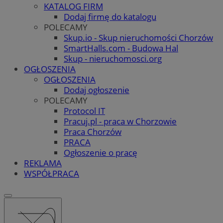
KATALOG FIRM
Dodaj firmę do katalogu
POLECAMY
Skup.io - Skup nieruchomości Chorzów
SmartHalls.com - Budowa Hal
Skup - nieruchomosci.org
OGŁOSZENIA
OGŁOSZENIA
Dodaj ogłoszenie
POLECAMY
Protocol IT
Pracuj.pl - praca w Chorzowie
Praca Chorzów
PRACA
Ogłoszenie o pracę
REKLAMA
WSPÓŁPRACA