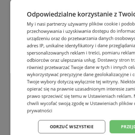
Odpowiedzialne korzystanie z Twoi
My i nasi partnerzy używamy plików cookie i podob
przechowywania i uzyskiwania dostępu do informac
urządzeniu oraz do przetwarzania danych osobowych
adres IP, unikalne identyfikatory i dane przeglądani
spersonalizowanych reklam i treści, pomiaru reklam i
+54
odbiorców oraz ulepszania usług.
Dostawcy stron tr
również przetwarzać Twoje dane w tych i innych cel
wykorzystywać precyzyjne dane geolokalizacyjne i c
Twoje wybory dotyczą wyłącznie tej witryny. Niekt
opierać się na prawnie uzasadnionym interesie zami
prawo sprzeciwić się temu w
Ustawieniach reklam
.
chwili wycofać swoją zgodę w
Ustawieniach plików 
prywatności
ODRZUĆ WSZYSTKIE
PRZEJ