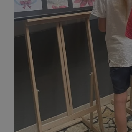
QeSessID
MvSessID
SessID
CookieScriptConse
__cf_bm
VISITOR_PRIVACY_
INGRESSCOOKIE