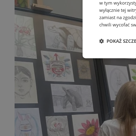
w tym wykorzysty
wyłącznie tej wi
zamiast na zgodz
chwili wycofać s
POKAŻ SZCZ
Niezbędne
Ni
Niezbędne pliki cook
zarządzanie kontem. 
Nazwa