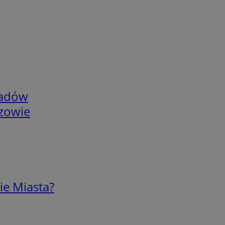
adów
rzowie
ie Miasta?