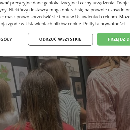
wać precyzyjne dane geolokalizacyjne i cechy urządzenia. Twoje
tryny. Niektórzy dostawcy mogą opierać się na prawnie uzasadnio
ie; masz prawo sprzeciwić się temu w
Ustawieniach reklam
. Może
woją zgodę w
Ustawieniach plików cookie
.
Polityka prywatności
EGÓŁY
ODRZUĆ WSZYSTKIE
PRZEJDŹ 
Wydajność
Targetowanie
Funkcjonalność
Ni
ezbędne
Wydajność
Targetowanie
Funkcjonalność
Niesklasyfikow
ie umożliwiają korzystanie z podstawowych funkcji strony internetowej, takich jak log
Bez niezbędnych plików cookie nie można prawidłowo korzystać ze strony internetowe
Okres
Provider
/
Domena
Opis
przechowywania