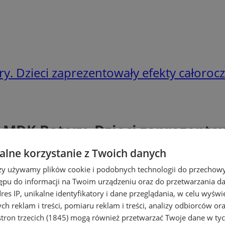
y. Dzieci zaprezentowały efekty całorocz
 MDK Batory. Dzieci zaprezentow
lne korzystanie z Twoich danych
rzy używamy plików cookie i podobnych technologii do przechow
ępu do informacji na Twoim urządzeniu oraz do przetwarzania 
dres IP, unikalne identyfikatory i dane przeglądania, w celu wyświ
h reklam i treści, pomiaru reklam i treści, analizy odbiorców or
tron trzecich (1845)
mogą również przetwarzać Twoje dane w tych