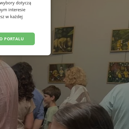
 wybory dotyczą
nym interesie
sz w każdej
DO PORTALU
esklasyfikowane
ane
owanie użytkownika i
j.