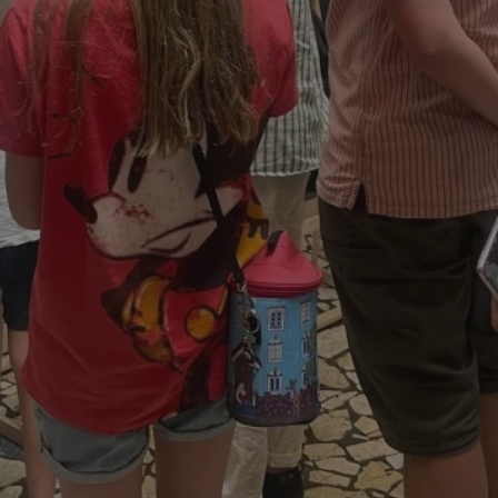
mojchorzow.pl
1 rok
Ten plik cookie przechowuje id
mojchorzow.pl
1 rok
Ten plik cookie przechowuje id
mojchorzow.pl
1 rok
Ten plik cookie przechowuje id
nt
4 tygodnie 2 dni
Ten plik cookie jest używany p
CookieScript
Script.com do zapamiętywania 
mojchorzow.pl
dotyczących zgody użytkownika
Jest to konieczne, aby baner c
Script.com działał poprawnie.
29 minut 53
Ten plik cookie służy do rozróż
Cloudflare Inc.
sekundy
botów. Jest to korzystne dla s
.temu.com
ponieważ umożliwia tworzeni
na temat korzystania z jej wit
METADATA
5 miesięcy 4
Ten plik cookie przechowuje i
YouTube
tygodnie
użytkownika oraz jego prefere
.youtube.com
prywatności podczas korzystan
Rejestruje wybory dotyczące p
Google Privacy Policy
i ustawień zgody, zapewniając 
w kolejnych wizytach. Dzięki 
musi ponownie konfigurować s
co zwiększa wygodę i zgodność
ochrony danych.
Sesja
Rejestruje, który klaster serw
NGINX Inc.
gościa. Jest to używane w kont
bh.contextweb.com
równoważenia obciążenia w ce
doświadczenia użytkownika.