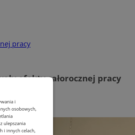
nej pracy
ały efekty całorocznej pracy
ywania i
danych osobowych,
etlania
az ulepszania
 i innych celach,