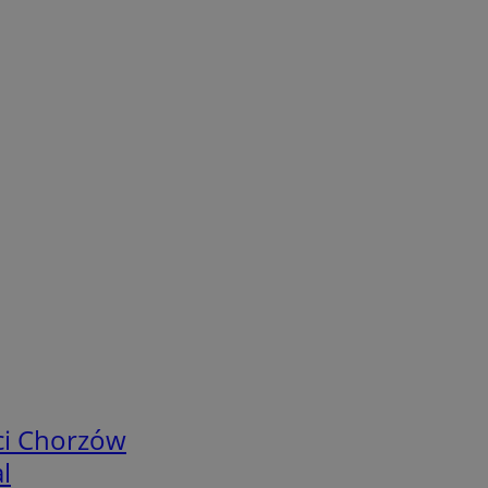
ci Chorzów
l