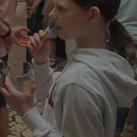
entyfikator sesji.
entyfikator sesji.
entyfikator sesji.
rzez usługę Cookie-
preferencji
 na pliki cookie.
ookie Cookie-
niania ludzi i
trony internetowej,
e ważnych raportów
ryny internetowej.
nformacje o zgodzie
ncjach dotyczących
ia z witryny.
olityki prywatności
ich przestrzeganie
temu użytkownik nie
woich preferencji,
 z regulacjami
erów obsługuje
ekście
lu optymalizacji