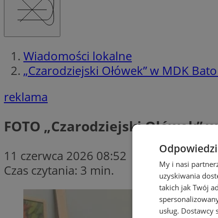
Wiadomości lokalne
„Czarodziejski Ołówek” w MDK Bator
reklama
FOTO
„Czarodziejski Ołówek” w
Odpowiedzia
11 czerwca 2026 08:52
My i nasi partne
Czas czytania: 3 min.
uzyskiwania dost
takich jak Twój a
spersonalizowanyc
usług.
Dostawcy s