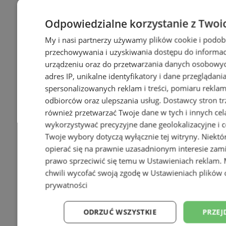
Odpowiedzialne korzystanie z Twoi
My i nasi partnerzy używamy plików cookie i podob
przechowywania i uzyskiwania dostępu do informac
urządzeniu oraz do przetwarzania danych osobowych
+22
adres IP, unikalne identyfikatory i dane przeglądani
spersonalizowanych reklam i treści, pomiaru reklam i
odbiorców oraz ulepszania usług.
Dostawcy stron tr
również przetwarzać Twoje dane w tych i innych cel
wykorzystywać precyzyjne dane geolokalizacyjne i c
Twoje wybory dotyczą wyłącznie tej witryny. Niekt
opierać się na prawnie uzasadnionym interesie zami
prawo sprzeciwić się temu w
Ustawieniach reklam
.
chwili wycofać swoją zgodę w
Ustawieniach plików 
prywatności
ODRZUĆ WSZYSTKIE
PRZEJ