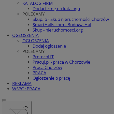
KATALOG FIRM
Dodaj firmę do katalogu
POLECAMY
Skup.io - Skup nieruchomości Chorzów
SmartHalls.com - Budowa Hal
Skup - nieruchomosci.org
OGŁOSZENIA
OGŁOSZENIA
Dodaj ogłoszenie
POLECAMY
Protocol IT
Pracuj.pl - praca w Chorzowie
Praca Chorzów
PRACA
Ogłoszenie o pracę
REKLAMA
WSPÓŁPRACA