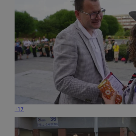
INGRESSCOOKIE
Ses
NGINX Inc.
bh.contextweb.com
+17