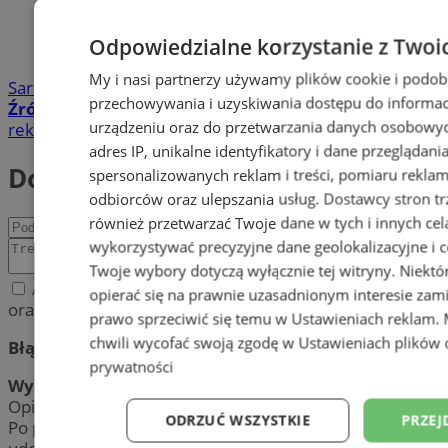
Odpowiedzialne korzystanie z Twoi
My i nasi partnerzy używamy plików cookie i podob
Sara Synowiec
przechowywania i uzyskiwania dostępu do informac
Źródło:
UM Chorzów FB
urządzeniu oraz do przetwarzania danych osobowych
reklama
adres IP, unikalne identyfikatory i dane przeglądani
Dodaj komentarz
spersonalizowanych reklam i treści, pomiaru reklam i
odbiorców oraz ulepszania usług.
Dostawcy stron tr
również przetwarzać Twoje dane w tych i innych cel
wykorzystywać precyzyjne dane geolokalizacyjne i c
Twoje wybory dotyczą wyłącznie tej witryny. Niekt
Akceptuję regulamin zamieszczania komentarzy
opierać się na prawnie uzasadnionym interesie zami
oraz politykę prywatności.
prawo sprzeciwić się temu w
Ustawieniach reklam
.
chwili wycofać swoją zgodę w
Ustawieniach plików 
Błąd:
prywatności
Wynik:
Opinia została pomyślnie dodana.
ODRZUĆ WSZYSTKIE
PRZEJ
Po przeprowadzeniu weryfikacji, jej treść zostanie