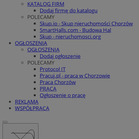
KATALOG FIRM
Dodaj firmę do katalogu
POLECAMY
Skup.io - Skup nieruchomości Chorzów
SmartHalls.com - Budowa Hal
Skup - nieruchomosci.org
OGŁOSZENIA
OGŁOSZENIA
Dodaj ogłoszenie
POLECAMY
Protocol IT
Pracuj.pl - praca w Chorzowie
Praca Chorzów
PRACA
Ogłoszenie o pracę
REKLAMA
WSPÓŁPRACA