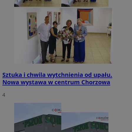
Sztuka i chwila wytchnienia od upału.
INGRESSCOOKIE
Ses
NGINX Inc.
Nowa wystawa w centrum Chorzowa
bh.contextweb.com
4