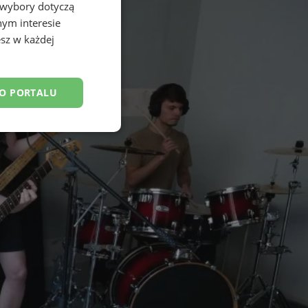
 wybory dotyczą
nym interesie
sz w każdej
DO PORTALU
esklasyfikowane
ane
owanie użytkownika i
j.