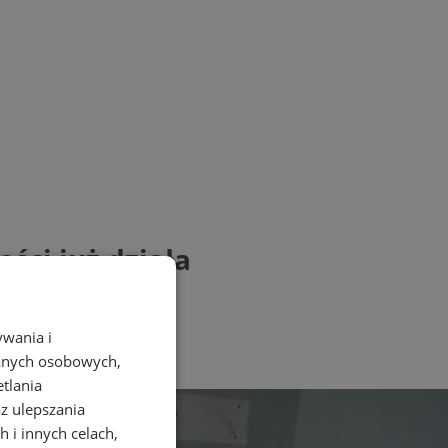
ci już działa
ywania i
danych osobowych,
etlania
az ulepszania
 i innych celach,