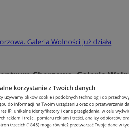
rzowa. Galeria Wolności już działa
entrum Chorzowa. Galeria Wolnoś
lne korzystanie z Twoich danych
rzy używamy plików cookie i podobnych technologii do przechow
ępu do informacji na Twoim urządzeniu oraz do przetwarzania 
dres IP, unikalne identyfikatory i dane przeglądania, w celu wyświ
h reklam i treści, pomiaru reklam i treści, analizy odbiorców or
tron trzecich (1845)
mogą również przetwarzać Twoje dane w tych