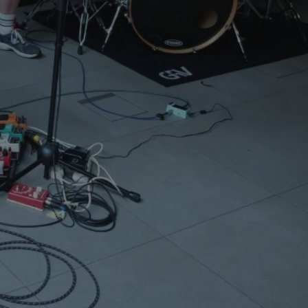
entyfikator sesji.
entyfikator sesji.
entyfikator sesji.
rzez usługę Cookie-
preferencji
 na pliki cookie.
ookie Cookie-
niania ludzi i
trony internetowej,
e ważnych raportów
ryny internetowej.
nformacje o zgodzie
ncjach dotyczących
ia z witryny.
olityki prywatności
ich przestrzeganie
temu użytkownik nie
woich preferencji,
 z regulacjami
erów obsługuje
ekście
lu optymalizacji