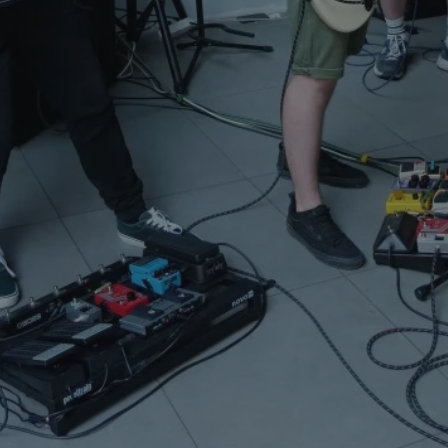
mojchorzow.pl
1 rok
Ten plik cookie przechowuje id
mojchorzow.pl
1 rok
Ten plik cookie przechowuje id
mojchorzow.pl
1 rok
Ten plik cookie przechowuje id
nt
4 tygodnie 2 dni
Ten plik cookie jest używany p
CookieScript
Script.com do zapamiętywania 
mojchorzow.pl
dotyczących zgody użytkownika
Jest to konieczne, aby baner c
Script.com działał poprawnie.
29 minut 53
Ten plik cookie służy do rozróż
Cloudflare Inc.
sekundy
botów. Jest to korzystne dla s
.temu.com
ponieważ umożliwia tworzeni
na temat korzystania z jej wit
METADATA
5 miesięcy 4
Ten plik cookie przechowuje i
YouTube
tygodnie
użytkownika oraz jego prefere
.youtube.com
prywatności podczas korzystan
Rejestruje wybory dotyczące p
Google Privacy Policy
i ustawień zgody, zapewniając 
w kolejnych wizytach. Dzięki 
musi ponownie konfigurować s
co zwiększa wygodę i zgodność
ochrony danych.
Sesja
Rejestruje, który klaster serw
NGINX Inc.
gościa. Jest to używane w kont
bh.contextweb.com
równoważenia obciążenia w ce
doświadczenia użytkownika.