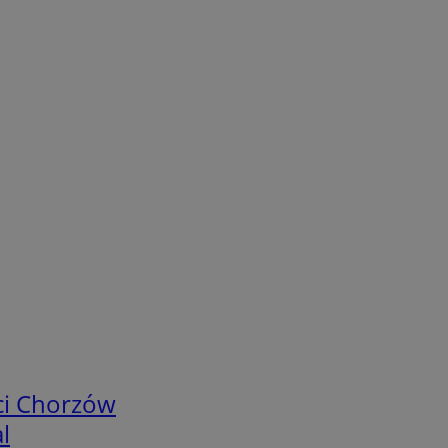
ci Chorzów
l