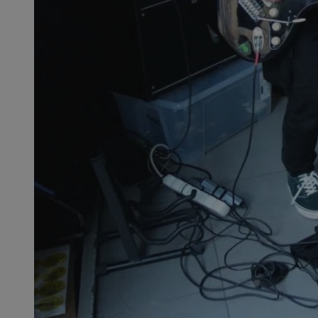
QeSessID
MvSessID
SessID
CookieScriptConse
__cf_bm
VISITOR_PRIVACY_
INGRESSCOOKIE