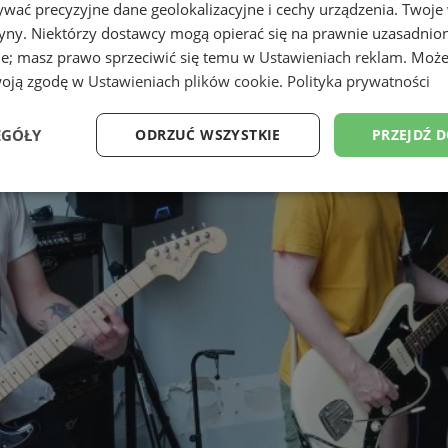
wać precyzyjne dane geolokalizacyjne i cechy urządzenia. Twoje
tryny. Niektórzy dostawcy mogą opierać się na prawnie uzasadnio
ie; masz prawo sprzeciwić się temu w
Ustawieniach reklam
. Może
woją zgodę w
Ustawieniach plików cookie
.
Polityka prywatności
EGÓŁY
ODRZUĆ WSZYSTKIE
PRZEJDŹ 
Wydajność
Targetowanie
Funkcjonalność
Ni
ezbędne
Wydajność
Targetowanie
Funkcjonalność
Niesklasyfikow
ie umożliwiają korzystanie z podstawowych funkcji strony internetowej, takich jak log
Bez niezbędnych plików cookie nie można prawidłowo korzystać ze strony internetowe
Okres
Provider
/
Domena
Opis
przechowywania