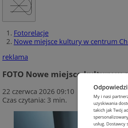
Fotorelacje
Nowe miejsce kultury w centrum Cho
reklama
FOTO
Nowe miejsce kultury w c
Odpowiedzia
22 czerwca 2026 09:10
My i nasi partne
Czas czytania: 3 min.
uzyskiwania dost
takich jak Twój a
spersonalizowanyc
usług.
Dostawcy s