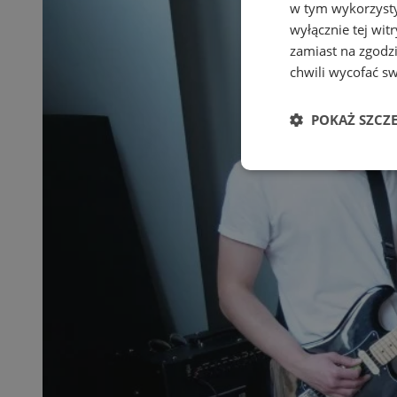
w tym wykorzysty
wyłącznie tej wi
zamiast na zgodz
chwili wycofać s
POKAŻ SZCZ
Niezbędne
Ni
Niezbędne pliki cook
zarządzanie kontem. 
Nazwa