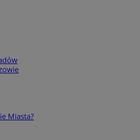
adów
rzowie
ie Miasta?