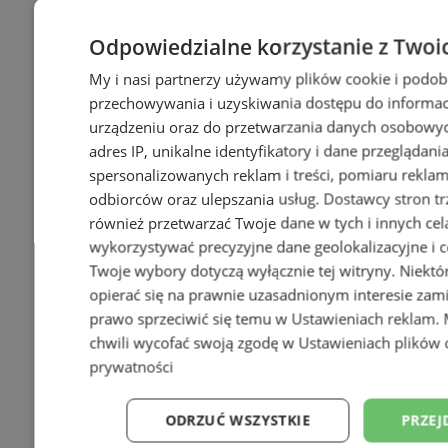
Odpowiedzialne korzystanie z Twoi
My i nasi partnerzy używamy plików cookie i podob
przechowywania i uzyskiwania dostępu do informac
urządzeniu oraz do przetwarzania danych osobowych
adres IP, unikalne identyfikatory i dane przeglądani
+5
spersonalizowanych reklam i treści, pomiaru reklam i
odbiorców oraz ulepszania usług.
Dostawcy stron tr
również przetwarzać Twoje dane w tych i innych cel
wykorzystywać precyzyjne dane geolokalizacyjne i c
Twoje wybory dotyczą wyłącznie tej witryny. Niekt
opierać się na prawnie uzasadnionym interesie zami
prawo sprzeciwić się temu w
Ustawieniach reklam
.
chwili wycofać swoją zgodę w
Ustawieniach plików 
prywatności
ODRZUĆ WSZYSTKIE
PRZEJ