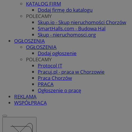
KATALOG FIRM
Dodaj firmę do katalogu
POLECAMY
Skup.io - Skup nieruchomości Chorzów
SmartHalls.com - Budowa Hal
Skup - nieruchomosci.org
OGŁOSZENIA
OGŁOSZENIA
Dodaj ogłoszenie
POLECAMY
Protocol IT
Pracuj.pl - praca w Chorzowie
Praca Chorzów
PRACA
Ogłoszenie o pracę
REKLAMA
WSPÓŁPRACA