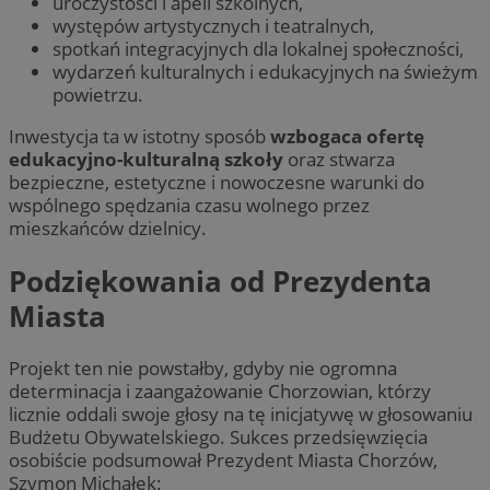
uroczystości i apeli szkolnych,
doświ
k
występów artystycznych i teatralnych,
anali
m
inter
u
spotkań integracyjnych dla lokalnej społeczności,
wydarzeń kulturalnych i edukacyjnych na świeżym
OAID
1 rok
Powią
OpenX
IDE
1 rok
T
Google LLC
rekl
Technologies
u
.doubleclick.net
powietrzu.
dla w
Inc.
D
zosta
reklama.silnet.pl
i
rekl
Inwestycja ta w istotny sposób
wzbogaca ofertę
s
tylko
k
edukacyjno-kulturalną szkoły
oraz stwarza
skute
w
kier
bezpieczne, estetyczne i nowoczesne warunki do
w
Jako 
u
wspólnego spędzania czasu wolnego przez
nie 
z
śledz
mieszkańców dzielnicy.
o
dome
lidc
1 dzień
J
Microsoft
Podziękowania od Prezydenta
__gpi
.mojchorzow.pl
1 rok
Ten p
M
Corporation
praw
z
.linkedin.com
śledz
d
Miasta
groma
temat
VISITOR_INFO1_LIVE
5 miesięcy 4
T
Google LLC
wskaź
tygodnie
u
.youtube.com
inter
Projekt ten nie powstałby, gdyby nie ogromna
a
doświ
u
determinacja i zaangażowanie Chorzowian, którzy
f
APC
.doubleclick.net
5 miesięcy 4
Ten p
licznie oddali swoje głosy na tę inicjatywę w głosowaniu
o
tygodnie
do śl
m
Budżetu Obywatelskiego. Sukces przedsięwzięcia
użytk
o
poten
osobiście podsumował Prezydent Miasta Chorzów,
k
spost
w
Szymon Michałek:
wyko