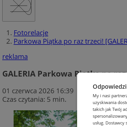
Fotorelacje
Parkowa Piątka po raz trzeci! [GALE
reklama
GALERIA
Parkowa Piątka po raz 
Odpowiedzia
01 czerwca 2026 16:39
My i nasi partne
Czas czytania: 5 min.
uzyskiwania dost
takich jak Twój a
spersonalizowanyc
usług.
Dostawcy s