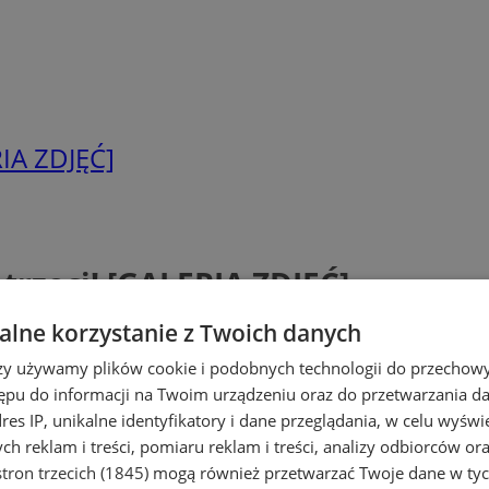
RIA ZDJĘĆ]
trzeci! [GALERIA ZDJĘĆ]
lne korzystanie z Twoich danych
rzy używamy plików cookie i podobnych technologii do przechow
ępu do informacji na Twoim urządzeniu oraz do przetwarzania 
dres IP, unikalne identyfikatory i dane przeglądania, w celu wyświ
h reklam i treści, pomiaru reklam i treści, analizy odbiorców or
tron trzecich (1845)
mogą również przetwarzać Twoje dane w tych