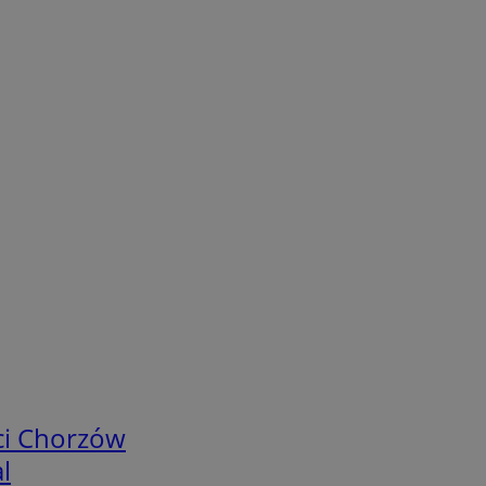
ci Chorzów
l