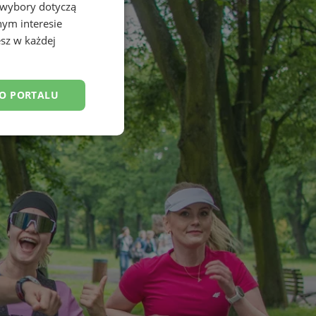
 wybory dotyczą
nym interesie
sz w każdej
DO PORTALU
esklasyfikowane
ane
owanie użytkownika i
j.