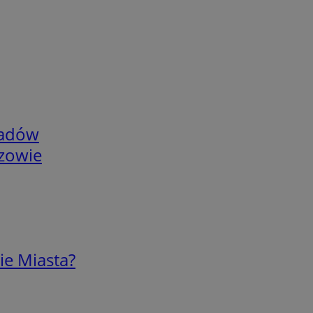
adów
rzowie
ie Miasta?