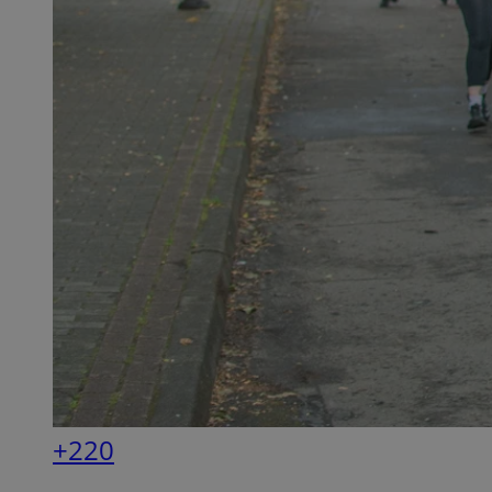
QeSessID
MvSessID
SessID
CookieScriptConse
__cf_bm
VISITOR_PRIVACY_
+220
INGRESSCOOKIE