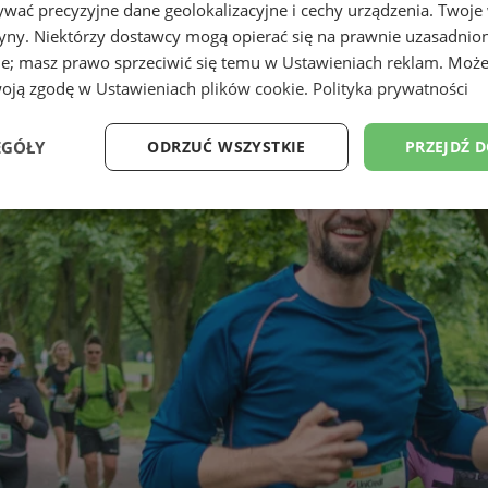
wać precyzyjne dane geolokalizacyjne i cechy urządzenia. Twoje
tryny. Niektórzy dostawcy mogą opierać się na prawnie uzasadnio
ie; masz prawo sprzeciwić się temu w
Ustawieniach reklam
. Może
woją zgodę w
Ustawieniach plików cookie
.
Polityka prywatności
EGÓŁY
ODRZUĆ WSZYSTKIE
PRZEJDŹ 
Wydajność
Targetowanie
Funkcjonalność
Ni
ezbędne
Wydajność
Targetowanie
Funkcjonalność
Niesklasyfikow
ie umożliwiają korzystanie z podstawowych funkcji strony internetowej, takich jak log
Bez niezbędnych plików cookie nie można prawidłowo korzystać ze strony internetowe
Okres
Provider
/
Domena
Opis
przechowywania