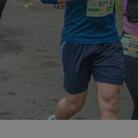
mojchorzow.pl
1 rok
Ten plik cookie przechowuje id
mojchorzow.pl
1 rok
Ten plik cookie przechowuje id
mojchorzow.pl
1 rok
Ten plik cookie przechowuje id
nt
4 tygodnie 2 dni
Ten plik cookie jest używany p
CookieScript
Script.com do zapamiętywania 
mojchorzow.pl
dotyczących zgody użytkownika
Jest to konieczne, aby baner c
Script.com działał poprawnie.
29 minut 53
Ten plik cookie służy do rozróż
Cloudflare Inc.
sekundy
botów. Jest to korzystne dla s
.temu.com
ponieważ umożliwia tworzeni
na temat korzystania z jej wit
METADATA
5 miesięcy 4
Ten plik cookie przechowuje i
YouTube
tygodnie
użytkownika oraz jego prefere
.youtube.com
prywatności podczas korzystan
Rejestruje wybory dotyczące p
Google Privacy Policy
i ustawień zgody, zapewniając 
w kolejnych wizytach. Dzięki 
musi ponownie konfigurować s
co zwiększa wygodę i zgodność
ochrony danych.
Sesja
Rejestruje, który klaster serw
NGINX Inc.
gościa. Jest to używane w kont
bh.contextweb.com
równoważenia obciążenia w ce
doświadczenia użytkownika.