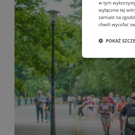
w tym wykorzysty
wyłącznie tej wi
zamiast na zgodz
chwili wycofać s
POKAŻ SZCZ
Niezbędne
Ni
Niezbędne pliki cook
zarządzanie kontem. 
Nazwa