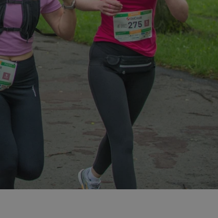
entyfikator sesji.
entyfikator sesji.
entyfikator sesji.
rzez usługę Cookie-
preferencji
 na pliki cookie.
ookie Cookie-
niania ludzi i
trony internetowej,
e ważnych raportów
ryny internetowej.
nformacje o zgodzie
ncjach dotyczących
ia z witryny.
olityki prywatności
ich przestrzeganie
temu użytkownik nie
woich preferencji,
 z regulacjami
erów obsługuje
ekście
lu optymalizacji