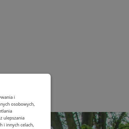
ywania i
danych osobowych,
etlania
az ulepszania
 i innych celach,