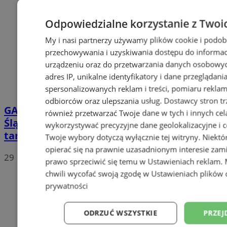
Odpowiedzialne korzystanie z Twoi
My i nasi partnerzy używamy plików cookie i podob
przechowywania i uzyskiwania dostępu do informac
urządzeniu oraz do przetwarzania danych osobowych
adres IP, unikalne identyfikatory i dane przeglądani
spersonalizowanych reklam i treści, pomiaru reklam i
odbiorców oraz ulepszania usług.
Dostawcy stron tr
GALERIA
Indyjskie Opowieści w Parku
również przetwarzać Twoje dane w tych i innych cel
Śląskim za nami. Kolorowa niedziela pełna
wykorzystywać precyzyjne dane geolokalizacyjne i c
tańca
Twoje wybory dotyczą wyłącznie tej witryny. Niekt
opierać się na prawnie uzasadnionym interesie zami
29
prawo sprzeciwić się temu w
Ustawieniach reklam
.
chwili wycofać swoją zgodę w
Ustawieniach plików 
prywatności
ODRZUĆ WSZYSTKIE
PRZEJ