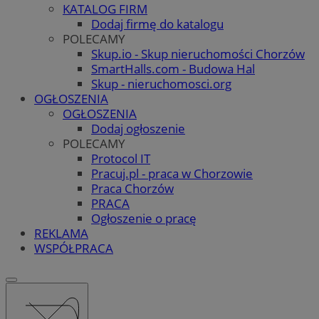
KATALOG FIRM
Dodaj firmę do katalogu
POLECAMY
Skup.io - Skup nieruchomości Chorzów
SmartHalls.com - Budowa Hal
Skup - nieruchomosci.org
OGŁOSZENIA
OGŁOSZENIA
Dodaj ogłoszenie
POLECAMY
Protocol IT
Pracuj.pl - praca w Chorzowie
Praca Chorzów
PRACA
Ogłoszenie o pracę
REKLAMA
WSPÓŁPRACA