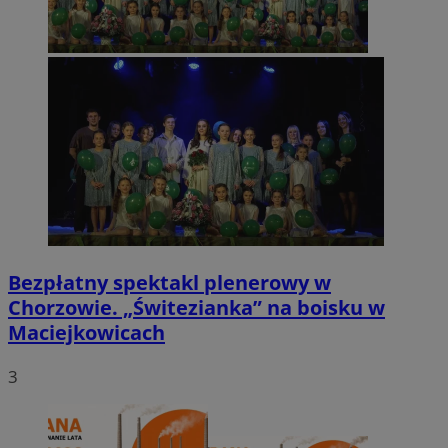
Bezpłatny spektakl plenerowy w
Chorzowie. „Świtezianka” na boisku w
Maciejkowicach
3