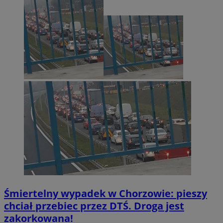
VISITOR_PRIVACY_METADATA
5 miesi
YouTube
tygod
.youtube.com
Śmiertelny wypadek w Chorzowie: pieszy
chciał przebiec przez DTŚ. Droga jest
zakorkowana!