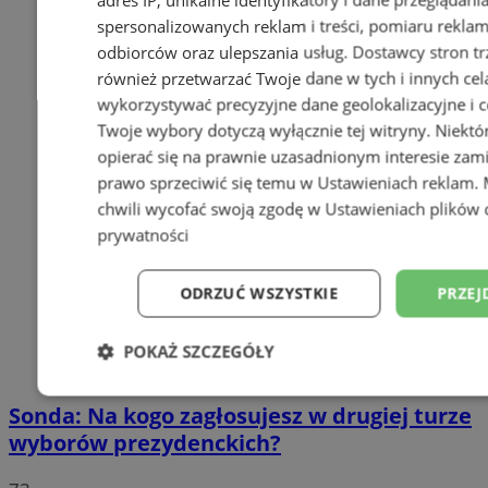
spersonalizowanych reklam i treści, pomiaru reklam i
odbiorców oraz ulepszania usług.
Dostawcy stron tr
również przetwarzać Twoje dane w tych i innych cel
wykorzystywać precyzyjne dane geolokalizacyjne i c
Twoje wybory dotyczą wyłącznie tej witryny. Niekt
opierać się na prawnie uzasadnionym interesie zami
prawo sprzeciwić się temu w
Ustawieniach reklam
.
chwili wycofać swoją zgodę w
Ustawieniach plików 
prywatności
ODRZUĆ WSZYSTKIE
PRZEJ
POKAŻ SZCZEGÓŁY
Niezbędne
Wydajność
Targetowani
Sonda: Na kogo zagłosujesz w drugiej turze
wyborów prezydenckich?
Niesklasyfikowane