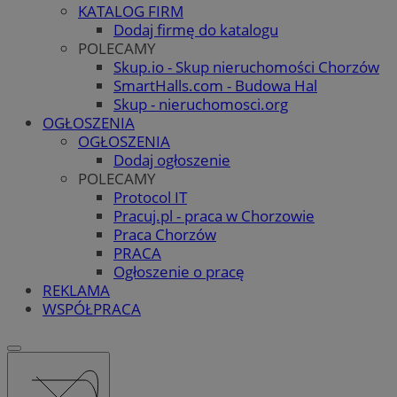
KATALOG FIRM
Dodaj firmę do katalogu
POLECAMY
Skup.io - Skup nieruchomości Chorzów
SmartHalls.com - Budowa Hal
Skup - nieruchomosci.org
OGŁOSZENIA
OGŁOSZENIA
Dodaj ogłoszenie
POLECAMY
Protocol IT
Pracuj.pl - praca w Chorzowie
Praca Chorzów
PRACA
Ogłoszenie o pracę
REKLAMA
WSPÓŁPRACA