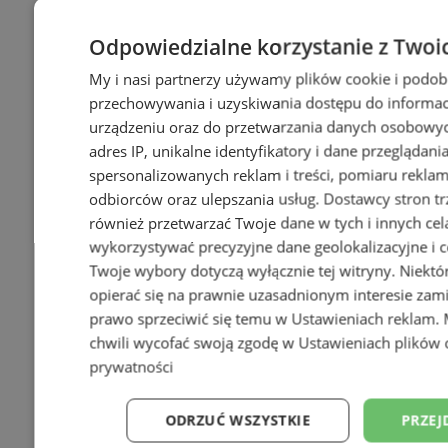
Odpowiedzialne korzystanie z Twoi
My i nasi partnerzy używamy plików cookie i podob
przechowywania i uzyskiwania dostępu do informac
urządzeniu oraz do przetwarzania danych osobowych
+7
adres IP, unikalne identyfikatory i dane przeglądani
spersonalizowanych reklam i treści, pomiaru reklam i
odbiorców oraz ulepszania usług.
Dostawcy stron tr
również przetwarzać Twoje dane w tych i innych cel
wykorzystywać precyzyjne dane geolokalizacyjne i c
Twoje wybory dotyczą wyłącznie tej witryny. Niekt
opierać się na prawnie uzasadnionym interesie zami
prawo sprzeciwić się temu w
Ustawieniach reklam
.
chwili wycofać swoją zgodę w
Ustawieniach plików 
prywatności
ODRZUĆ WSZYSTKIE
PRZEJ