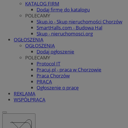
KATALOG FIRM
Dodaj firmę do katalogu
POLECAMY
Skup.io - Skup nieruchomości Chorzów
SmartHalls.com - Budowa Hal
Skup - nieruchomosci.org
OGŁOSZENIA
OGŁOSZENIA
Dodaj ogłoszenie
POLECAMY
Protocol IT
Pracuj.pl - praca w Chorzowie
Praca Chorzów
PRACA
Ogłoszenie o pracę
REKLAMA
WSPÓŁPRACA