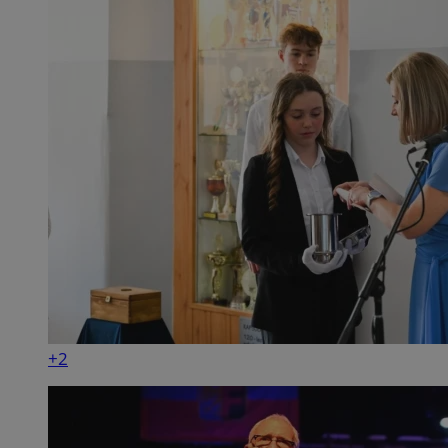
INGRESSCOOKIE
Ses
NGINX Inc.
bh.contextweb.com
+2