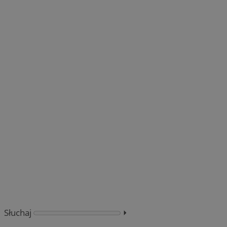
Słuchaj
⏵︎