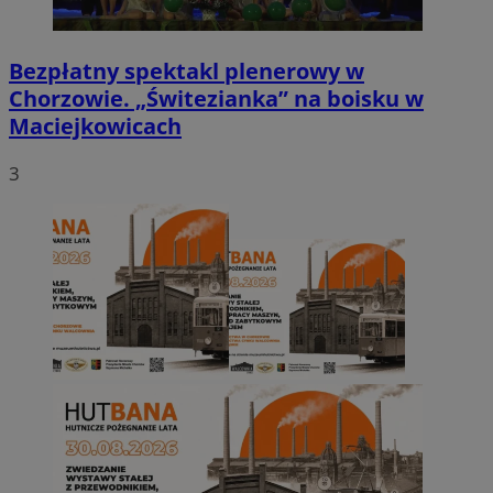
Bezpłatny spektakl plenerowy w
Chorzowie. „Świtezianka” na boisku w
Maciejkowicach
3
INGRESSCOOKIE
Ses
NGINX Inc.
bh.contextweb.com