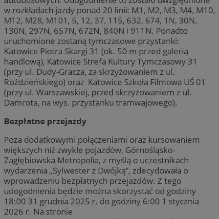
w rozkładach jazdy ponad 20 linii: M1, M2, M3, M4, M10,
M12, M28, M101, 5, 12, 37, 115, 632, 674, 1N, 30N,
130N, 297N, 657N, 672N, 840N i 911N. Ponadto
uruchomione zostaną tymczasowe przystanki:
Katowice Piotra Skargi 31 (ok. 50 m przed galerią
handlową), Katowice Strefa Kultury Tymczasowy 31
(przy ul. Dudy-Gracza, za skrzyżowaniem z ul.
Roździeńskiego) oraz Katowice Szkoła Filmowa UŚ 01
(przy ul. Warszawskiej, przed skrzyżowaniem z ul.
Damrota, na wys. przystanku tramwajowego).
Bezpłatne przejazdy
Poza dodatkowymi połączeniami oraz kursowaniem
większych niż zwykle pojazdów, Górnośląsko-
Zagłębiowska Metropolia, z myślą o uczestnikach
wydarzenia „Sylwester z Dwójką”, zdecydowała o
wprowadzeniu bezpłatnych przejazdów. Z tego
udogodnienia będzie można skorzystać od godziny
18:00 31 grudnia 2025 r. do godziny 6:00 1 stycznia
2026 r. Na stronie