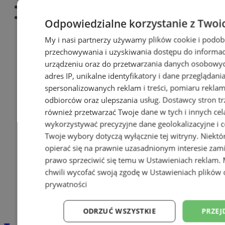
Najnowsze
Popularne
Odpowiedzialne korzystanie z Twoi
My i nasi partnerzy używamy plików cookie i podob
przechowywania i uzyskiwania dostępu do informac
urządzeniu oraz do przetwarzania danych osobowych
adres IP, unikalne identyfikatory i dane przeglądani
spersonalizowanych reklam i treści, pomiaru reklam i
odbiorców oraz ulepszania usług.
Dostawcy stron tr
również przetwarzać Twoje dane w tych i innych cel
wykorzystywać precyzyjne dane geolokalizacyjne i c
Twoje wybory dotyczą wyłącznie tej witryny. Niekt
opierać się na prawnie uzasadnionym interesie zami
prawo sprzeciwić się temu w
Ustawieniach reklam
.
chwili wycofać swoją zgodę w
Ustawieniach plików 
prywatności
ODRZUĆ WSZYSTKIE
PRZEJ