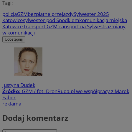
Tagi:
policja
GZM
bezpłatne przejazdy
Sylwester 2025
Katowice
sylwester pod Spodkiem
komunikacja miejska
Katowice
Transport GZM
transport na Sylwestra
zmiany
w komunikacji
Udostępnij
Justyna Dudek
Źródło:
GZM / fot. DronRuda.pl we współpracy z Marek
Faber
reklama
Dodaj komentarz