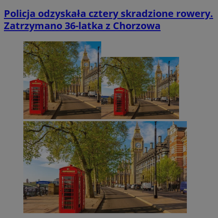
Policja odzyskała cztery skradzione rowery.
Zatrzymano 36-latka z Chorzowa
MvSessID
mojchorzow.pl
1 r
SessID
mojchorzow.pl
1 r
CookieScriptConsent
4 tygodni
CookieScript
mojchorzow.pl
Googl