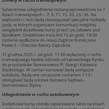
Zmiany w ruchu tramwajowym
Sylwestrowe udogodnienia zostaną wprowadzone na 7
liniach tramwajowych – 7, 9, 11, 15, 20, 23 i 36. Na
większości z nich będą obowiązywać specjalne rozkłady
jazdy, w których organizator komunikacji miejskiej
uwzględnił dodatkowe kursy przed i po zabawie pod
Spodkiem. Dodatkowo trasa linii 15 po godz. 18:00
zostanie wydłużona do relacji Zagórze Rondo Jana
Pawła II – Chorzów Batory Zajezdnia.
31 grudnia 2025 r. od godz. 11:00 wyłączony z ruchu
tramwajowego będzie odcinek od katowickiego Rynku
do przystanków Siemianowice Pl. Skargi i Katowice
Stęślickiego. W zamian kursować będą zastępcze
autobusy. Będą one oznaczone numerem T-13 i
obsługiwać będą odcinek Katowice Sądowa –
Siemianowice Śląska.
Udogodnienia w ruchu autobusowym
Dodatkowe kursy zostały zaplanowane także na liniach
autobusowych. Udogodnienie to zostało uwzględnione