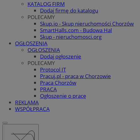
KATALOG FIRM
Dodaj firmę do katalogu
POLECAMY
Skup.io - Skup nieruchomości Chorzów
SmartHalls.com - Budowa Hal
Skup - nieruchomosci.org
OGŁOSZENIA
OGŁOSZENIA
Dodaj ogłoszenie
POLECAMY
Protocol IT
Pracuj.pl - praca w Chorzowie
Praca Chorzów
PRACA
Ogłoszenie o pracę
REKLAMA
WSPÓŁPRACA