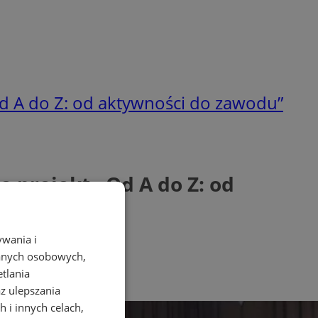
d A do Z: od aktywności do zawodu”
 projekt „Od A do Z: od
ywania i
danych osobowych,
etlania
az ulepszania
 i innych celach,