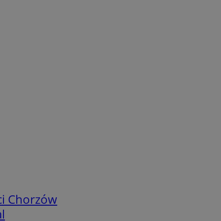
ci Chorzów
l