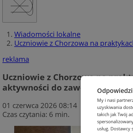
Wiadomości lokalne
Uczniowie z Chorzowa na praktykac
reklama
Uczniowie z Chorzowa na prakt
aktywności do zawodu”
Odpowiedzia
My i nasi partne
01 czerwca 2026 08:14
uzyskiwania dost
Czas czytania: 6 min.
takich jak Twój a
spersonalizowanyc
usług.
Dostawcy s