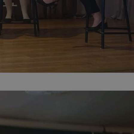
entyfikator sesji.
entyfikator sesji.
entyfikator sesji.
rzez usługę Cookie-
preferencji
 na pliki cookie.
ookie Cookie-
niania ludzi i
trony internetowej,
e ważnych raportów
ryny internetowej.
nformacje o zgodzie
ncjach dotyczących
ia z witryny.
olityki prywatności
ich przestrzeganie
temu użytkownik nie
woich preferencji,
 z regulacjami
erów obsługuje
ekście
lu optymalizacji