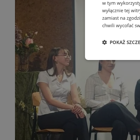
w tym wykorzysty
wyłącznie tej wi
zamiast na zgodz
chwili wycofać s
POKAŻ SZCZ
Niezbędne
Ni
Niezbędne pliki cook
zarządzanie kontem. 
Nazwa