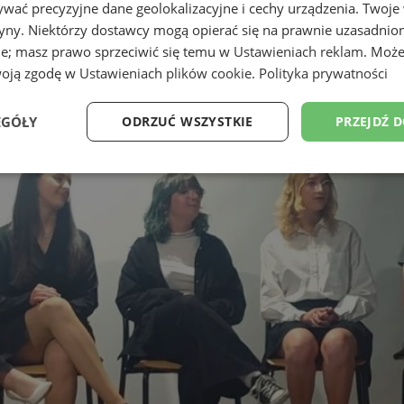
wać precyzyjne dane geolokalizacyjne i cechy urządzenia. Twoje
tryny. Niektórzy dostawcy mogą opierać się na prawnie uzasadnio
ie; masz prawo sprzeciwić się temu w
Ustawieniach reklam
. Może
woją zgodę w
Ustawieniach plików cookie
.
Polityka prywatności
EGÓŁY
ODRZUĆ WSZYSTKIE
PRZEJDŹ 
Wydajność
Targetowanie
Funkcjonalność
Ni
ezbędne
Wydajność
Targetowanie
Funkcjonalność
Niesklasyfikow
ie umożliwiają korzystanie z podstawowych funkcji strony internetowej, takich jak log
Bez niezbędnych plików cookie nie można prawidłowo korzystać ze strony internetowe
Okres
Provider
/
Domena
Opis
przechowywania