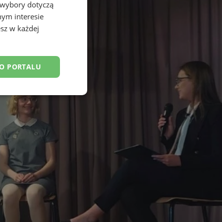
 wybory dotyczą
nym interesie
sz w każdej
DO PORTALU
esklasyfikowane
ane
owanie użytkownika i
j.