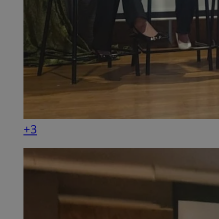
QeSessID
MvSessID
SessID
CookieScriptConse
__cf_bm
+3
VISITOR_PRIVACY_
INGRESSCOOKIE