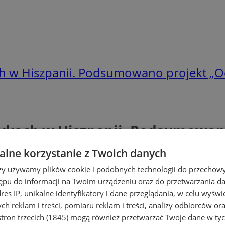
h w Hiszpanii. Podsumowano projekt „O
ykach w Hiszpanii. Podsumowano
lne korzystanie z Twoich danych
rzy używamy plików cookie i podobnych technologii do przechow
ępu do informacji na Twoim urządzeniu oraz do przetwarzania 
dres IP, unikalne identyfikatory i dane przeglądania, w celu wyświ
h reklam i treści, pomiaru reklam i treści, analizy odbiorców or
tron trzecich (1845)
mogą również przetwarzać Twoje dane w tych