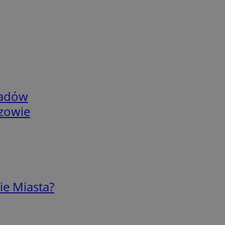
adów
rzowie
ie Miasta?