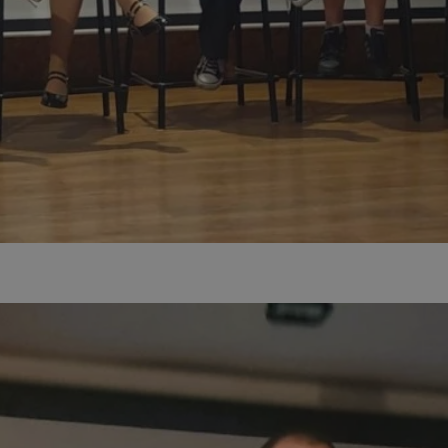
mojchorzow.pl
1 rok
Ten plik cookie przechowuje id
mojchorzow.pl
1 rok
Ten plik cookie przechowuje id
mojchorzow.pl
1 rok
Ten plik cookie przechowuje id
nt
4 tygodnie 2 dni
Ten plik cookie jest używany p
CookieScript
Script.com do zapamiętywania 
mojchorzow.pl
dotyczących zgody użytkownika
Jest to konieczne, aby baner c
Script.com działał poprawnie.
29 minut 53
Ten plik cookie służy do rozróż
Cloudflare Inc.
sekundy
botów. Jest to korzystne dla s
.temu.com
ponieważ umożliwia tworzeni
na temat korzystania z jej wit
METADATA
5 miesięcy 4
Ten plik cookie przechowuje i
YouTube
tygodnie
użytkownika oraz jego prefere
.youtube.com
prywatności podczas korzystan
Rejestruje wybory dotyczące p
Google Privacy Policy
i ustawień zgody, zapewniając 
w kolejnych wizytach. Dzięki 
musi ponownie konfigurować s
co zwiększa wygodę i zgodność
ochrony danych.
Sesja
Rejestruje, który klaster serw
NGINX Inc.
gościa. Jest to używane w kont
bh.contextweb.com
równoważenia obciążenia w ce
doświadczenia użytkownika.