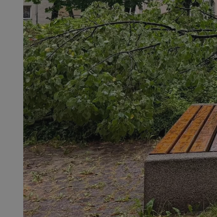
QeSessID
MvSessID
SessID
CookieScriptConse
__cf_bm
VISITOR_PRIVACY_
INGRESSCOOKIE