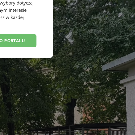
 wybory dotyczą
nym interesie
sz w każdej
DO PORTALU
esklasyfikowane
ane
owanie użytkownika i
j.