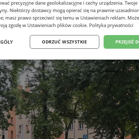
wać precyzyjne dane geolokalizacyjne i cechy urządzenia. Twoje
tryny. Niektórzy dostawcy mogą opierać się na prawnie uzasadnio
ie; masz prawo sprzeciwić się temu w
Ustawieniach reklam
. Może
woją zgodę w
Ustawieniach plików cookie
.
Polityka prywatności
EGÓŁY
ODRZUĆ WSZYSTKIE
PRZEJDŹ 
Wydajność
Targetowanie
Funkcjonalność
Ni
ezbędne
Wydajność
Targetowanie
Funkcjonalność
Niesklasyfikow
ie umożliwiają korzystanie z podstawowych funkcji strony internetowej, takich jak log
Bez niezbędnych plików cookie nie można prawidłowo korzystać ze strony internetowe
Okres
Provider
/
Domena
Opis
przechowywania