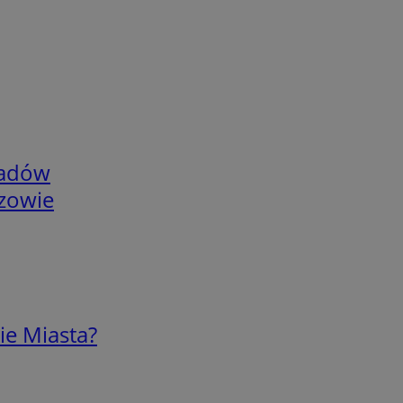
adów
rzowie
ie Miasta?