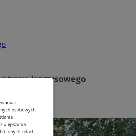
go
centrum kryzysowego
ywania i
danych osobowych,
etlania
az ulepszania
 i innych celach,