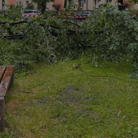
mojchorzow.pl
1 rok
Ten plik cookie przechowuje id
mojchorzow.pl
1 rok
Ten plik cookie przechowuje id
mojchorzow.pl
1 rok
Ten plik cookie przechowuje id
nt
4 tygodnie 2 dni
Ten plik cookie jest używany p
CookieScript
Script.com do zapamiętywania 
mojchorzow.pl
dotyczących zgody użytkownika
Jest to konieczne, aby baner c
Script.com działał poprawnie.
29 minut 53
Ten plik cookie służy do rozróż
Cloudflare Inc.
sekundy
botów. Jest to korzystne dla s
.temu.com
ponieważ umożliwia tworzeni
na temat korzystania z jej wit
METADATA
5 miesięcy 4
Ten plik cookie przechowuje i
YouTube
tygodnie
użytkownika oraz jego prefere
.youtube.com
prywatności podczas korzystan
Rejestruje wybory dotyczące p
Google Privacy Policy
i ustawień zgody, zapewniając 
w kolejnych wizytach. Dzięki 
musi ponownie konfigurować s
co zwiększa wygodę i zgodność
ochrony danych.
Sesja
Rejestruje, który klaster serw
NGINX Inc.
gościa. Jest to używane w kont
bh.contextweb.com
równoważenia obciążenia w ce
doświadczenia użytkownika.