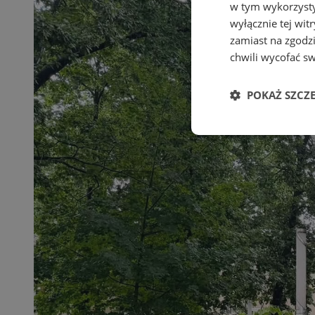
w tym wykorzysty
wyłącznie tej wi
zamiast na zgodz
chwili wycofać s
POKAŻ SZCZ
Niezbędne
Ni
Niezbędne pliki cook
zarządzanie kontem. 
Nazwa