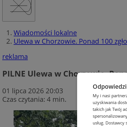
Wiadomości lokalne
Ulewa w Chorzowie. Ponad 100 zgło
reklama
PILNE
Ulewa w Chorzowie. Pona
Odpowiedzia
01 lipca 2026 20:03
My i nasi partne
Czas czytania: 4 min.
uzyskiwania dost
takich jak Twój a
spersonalizowanyc
usług.
Dostawcy s