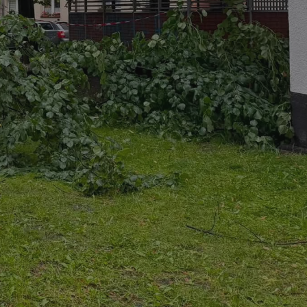
entyfikator sesji.
entyfikator sesji.
entyfikator sesji.
rzez usługę Cookie-
preferencji
 na pliki cookie.
ookie Cookie-
niania ludzi i
trony internetowej,
e ważnych raportów
ryny internetowej.
nformacje o zgodzie
ncjach dotyczących
ia z witryny.
olityki prywatności
ich przestrzeganie
temu użytkownik nie
woich preferencji,
 z regulacjami
erów obsługuje
ekście
lu optymalizacji