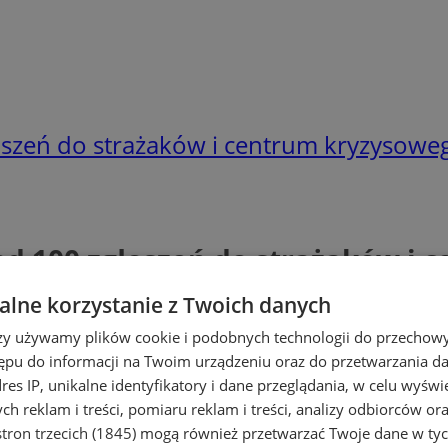
szeń do strażaków i centrum kryzysowe
d 100 zgłoszeń do strażaków i 
lne korzystanie z Twoich danych
rzy używamy plików cookie i podobnych technologii do przechow
ępu do informacji na Twoim urządzeniu oraz do przetwarzania 
dres IP, unikalne identyfikatory i dane przeglądania, w celu wyświ
h reklam i treści, pomiaru reklam i treści, analizy odbiorców or
tron trzecich (1845)
mogą również przetwarzać Twoje dane w tych