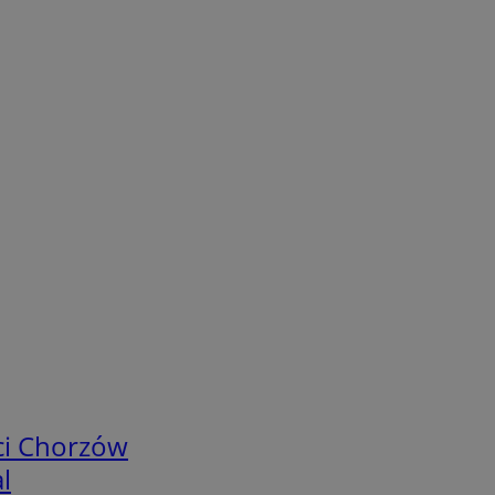
ci Chorzów
l