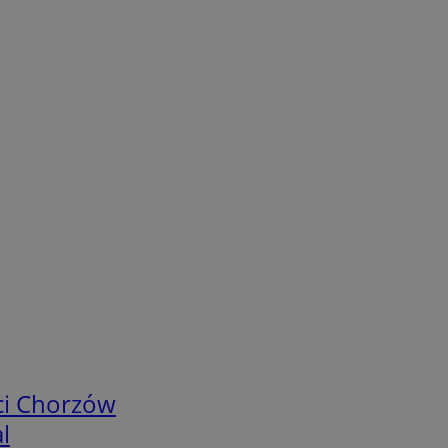
ci Chorzów
l