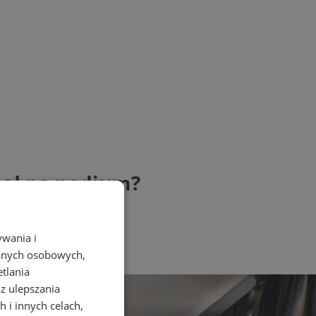
nął na podium?
ywania i
danych osobowych,
etlania
az ulepszania
 i innych celach,