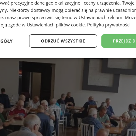
wać precyzyjne dane geolokalizacyjne i cechy urządzenia. Twoje
tryny. Niektórzy dostawcy mogą opierać się na prawnie uzasadnio
ie; masz prawo sprzeciwić się temu w
Ustawieniach reklam
. Może
woją zgodę w
Ustawieniach plików cookie
.
Polityka prywatności
EGÓŁY
ODRZUĆ WSZYSTKIE
PRZEJDŹ 
Wydajność
Targetowanie
Funkcjonalność
Ni
ezbędne
Wydajność
Targetowanie
Funkcjonalność
Niesklasyfikow
ie umożliwiają korzystanie z podstawowych funkcji strony internetowej, takich jak log
Bez niezbędnych plików cookie nie można prawidłowo korzystać ze strony internetowe
Okres
Provider
/
Domena
Opis
przechowywania