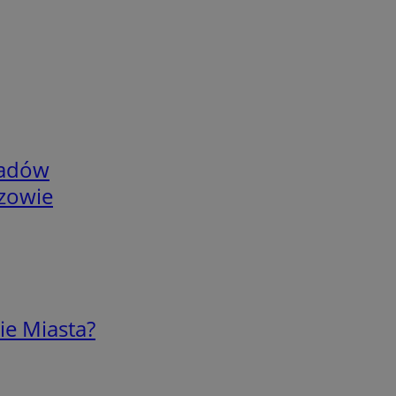
adów
rzowie
ie Miasta?