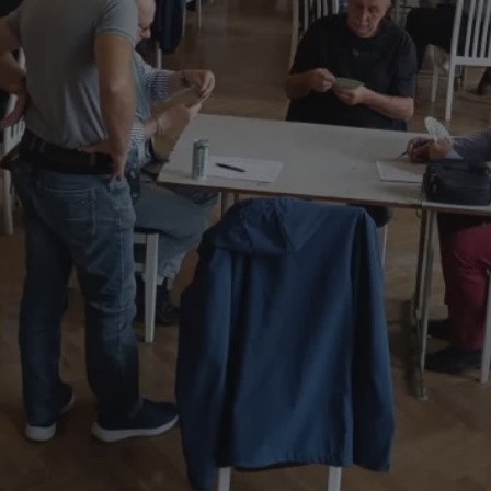
mojchorzow.pl
1 rok
Ten plik cookie przechowuje id
mojchorzow.pl
1 rok
Ten plik cookie przechowuje id
mojchorzow.pl
1 rok
Ten plik cookie przechowuje id
nt
4 tygodnie 2 dni
Ten plik cookie jest używany p
CookieScript
Script.com do zapamiętywania 
mojchorzow.pl
dotyczących zgody użytkownika
Jest to konieczne, aby baner c
Script.com działał poprawnie.
29 minut 53
Ten plik cookie służy do rozróż
Cloudflare Inc.
sekundy
botów. Jest to korzystne dla s
.temu.com
ponieważ umożliwia tworzeni
na temat korzystania z jej wit
METADATA
5 miesięcy 4
Ten plik cookie przechowuje i
YouTube
tygodnie
użytkownika oraz jego prefere
.youtube.com
prywatności podczas korzystan
Rejestruje wybory dotyczące p
Google Privacy Policy
i ustawień zgody, zapewniając 
w kolejnych wizytach. Dzięki 
musi ponownie konfigurować s
co zwiększa wygodę i zgodność
ochrony danych.
Sesja
Rejestruje, który klaster serw
NGINX Inc.
gościa. Jest to używane w kont
bh.contextweb.com
równoważenia obciążenia w ce
doświadczenia użytkownika.