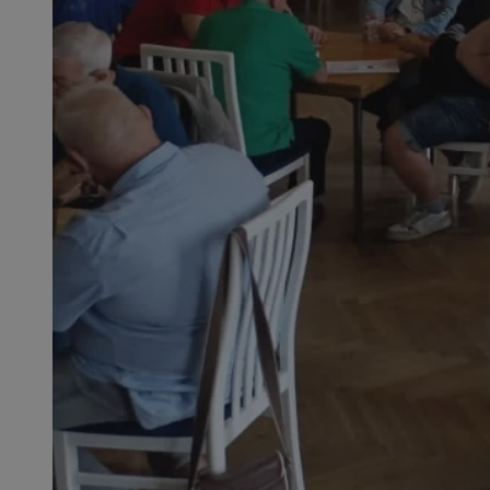
QeSessID
MvSessID
SessID
CookieScriptConse
__cf_bm
VISITOR_PRIVACY_
INGRESSCOOKIE