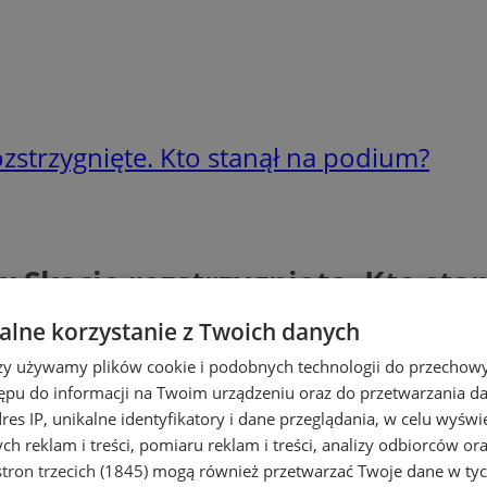
zstrzygnięte. Kto stanął na podium?
 Skacie rozstrzygnięte. Kto sta
lne korzystanie z Twoich danych
rzy używamy plików cookie i podobnych technologii do przechow
ępu do informacji na Twoim urządzeniu oraz do przetwarzania 
dres IP, unikalne identyfikatory i dane przeglądania, w celu wyświ
h reklam i treści, pomiaru reklam i treści, analizy odbiorców or
tron trzecich (1845)
mogą również przetwarzać Twoje dane w tych