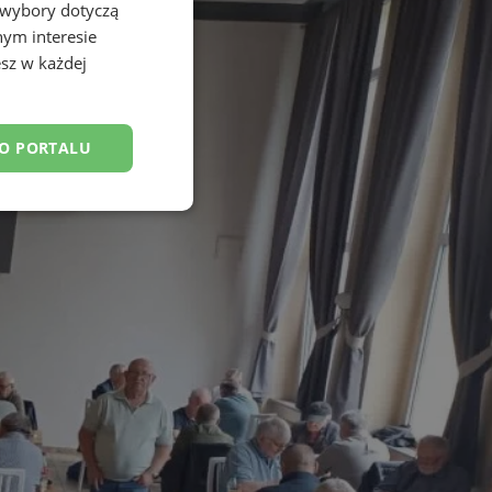
 wybory dotyczą
nym interesie
sz w każdej
DO PORTALU
esklasyfikowane
ane
owanie użytkownika i
j.