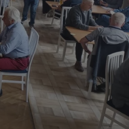
entyfikator sesji.
entyfikator sesji.
entyfikator sesji.
rzez usługę Cookie-
preferencji
 na pliki cookie.
ookie Cookie-
niania ludzi i
trony internetowej,
e ważnych raportów
ryny internetowej.
nformacje o zgodzie
ncjach dotyczących
ia z witryny.
olityki prywatności
ich przestrzeganie
temu użytkownik nie
woich preferencji,
 z regulacjami
erów obsługuje
ekście
lu optymalizacji