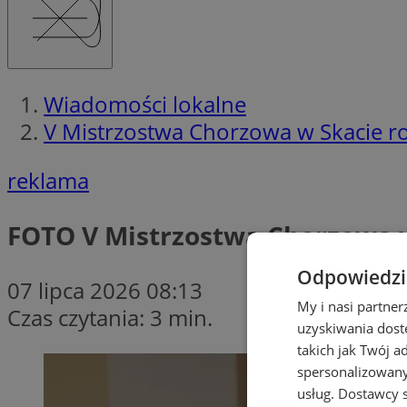
Wiadomości lokalne
V Mistrzostwa Chorzowa w Skacie ro
reklama
FOTO
V Mistrzostwa Chorzowa w
Odpowiedzia
07 lipca 2026 08:13
My i nasi partne
Czas czytania: 3 min.
uzyskiwania dost
takich jak Twój a
spersonalizowanyc
usług.
Dostawcy s