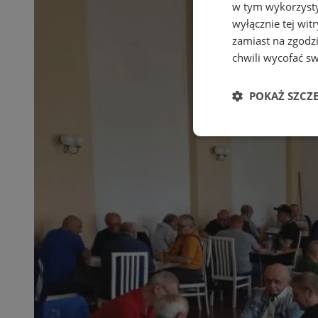
w tym wykorzysty
wyłącznie tej wi
zamiast na zgodz
chwili wycofać s
POKAŻ SZCZ
Niezbędne
Ni
Niezbędne pliki cook
zarządzanie kontem. 
Nazwa