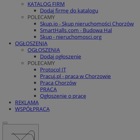
KATALOG FIRM
Dodaj firmę do katalogu
POLECAMY
Skup.io - Skup nieruchomości Chorzów
SmartHalls.com - Budowa Hal
Skup - nieruchomosci.org
OGŁOSZENIA
OGŁOSZENIA
Dodaj ogłoszenie
POLECAMY
Protocol IT
Pracuj.pl - praca w Chorzowie
Praca Chorzów
PRACA
Ogłoszenie o pracę
REKLAMA
WSPÓŁPRACA