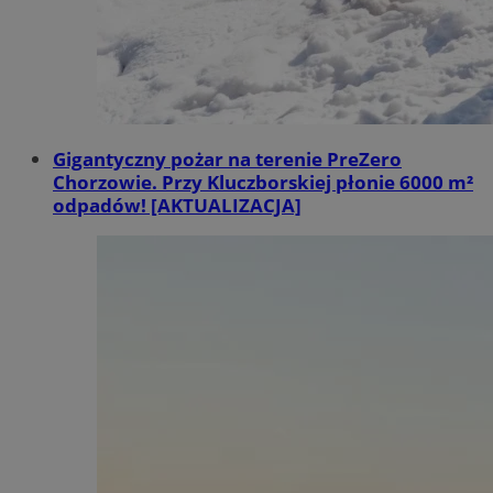
Gigantyczny pożar na terenie PreZero
Chorzowie. Przy Kluczborskiej płonie 6000 m²
odpadów! [AKTUALIZACJA]