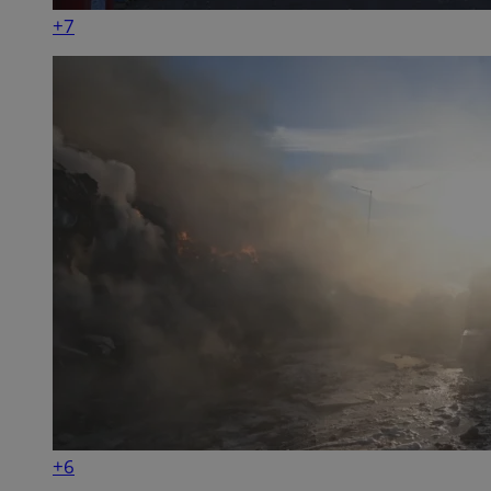
+7
+6