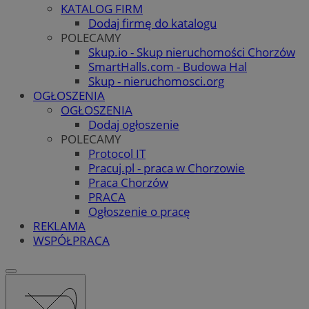
KATALOG FIRM
Dodaj firmę do katalogu
POLECAMY
Skup.io - Skup nieruchomości Chorzów
SmartHalls.com - Budowa Hal
Skup - nieruchomosci.org
OGŁOSZENIA
OGŁOSZENIA
Dodaj ogłoszenie
POLECAMY
Protocol IT
Pracuj.pl - praca w Chorzowie
Praca Chorzów
PRACA
Ogłoszenie o pracę
REKLAMA
WSPÓŁPRACA