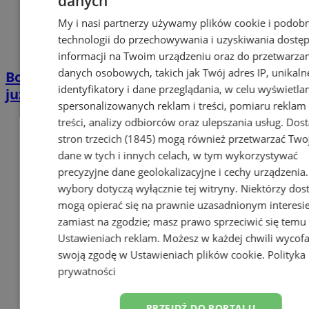
danych
My i nasi partnerzy używamy plików cookie i podob
technologii do przechowywania i uzyskiwania dostę
informacji na Twoim urządzeniu oraz do przetwarza
danych osobowych, takich jak Twój adres IP, unikaln
Boisko przy ul. Jubileuszowej w Chorzowie
identyfikatory i dane przeglądania, w celu wyświetla
już po remoncie!
spersonalizowanych reklam i treści, pomiaru reklam 
treści, analizy odbiorców oraz ulepszania usług.
Dos
stron trzecich (1845)
mogą również przetwarzać Two
dane w tych i innych celach, w tym wykorzystywać
precyzyjne dane geolokalizacyjne i cechy urządzenia
wybory dotyczą wyłącznie tej witryny. Niektórzy do
mogą opierać się na prawnie uzasadnionym interesi
zamiast na zgodzie; masz prawo sprzeciwić się temu
Ustawieniach reklam
. Możesz w każdej chwili wycof
swoją zgodę w
Ustawieniach plików cookie
.
Polityka
prywatności
PRZEJDŹ DO PORTALU