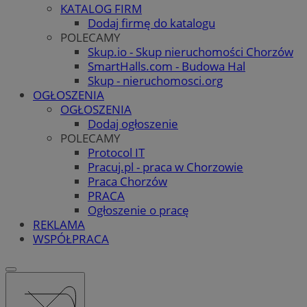
KATALOG FIRM
Dodaj firmę do katalogu
POLECAMY
Skup.io - Skup nieruchomości Chorzów
SmartHalls.com - Budowa Hal
Skup - nieruchomosci.org
OGŁOSZENIA
OGŁOSZENIA
Dodaj ogłoszenie
POLECAMY
Protocol IT
Pracuj.pl - praca w Chorzowie
Praca Chorzów
PRACA
Ogłoszenie o pracę
REKLAMA
WSPÓŁPRACA