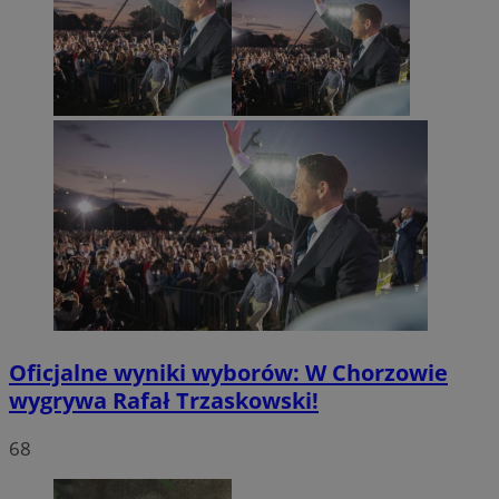
Oficjalne wyniki wyborów: W Chorzowie
wygrywa Rafał Trzaskowski!
68