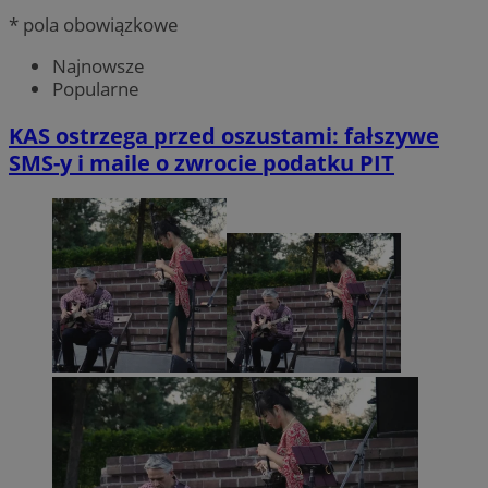
* pola obowiązkowe
Najnowsze
Popularne
KAS ostrzega przed oszustami: fałszywe
SMS-y i maile o zwrocie podatku PIT