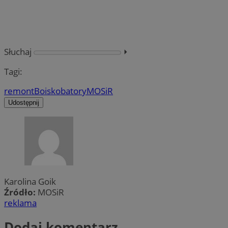
Słuchaj
⏵︎
Tagi:
remont
Boisko
batory
MOSiR
Udostępnij
Karolina Goik
Źródło:
MOSiR
reklama
Dodaj komentarz