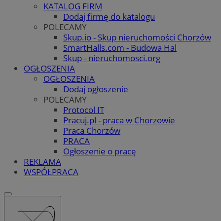
KATALOG FIRM
Dodaj firmę do katalogu
POLECAMY
Skup.io - Skup nieruchomości Chorzów
SmartHalls.com - Budowa Hal
Skup - nieruchomosci.org
OGŁOSZENIA
OGŁOSZENIA
Dodaj ogłoszenie
POLECAMY
Protocol IT
Pracuj.pl - praca w Chorzowie
Praca Chorzów
PRACA
Ogłoszenie o pracę
REKLAMA
WSPÓŁPRACA