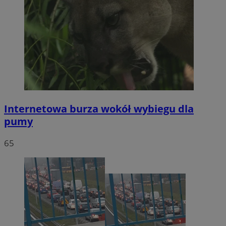
Internetowa burza wokół wybiegu dla
pumy
65