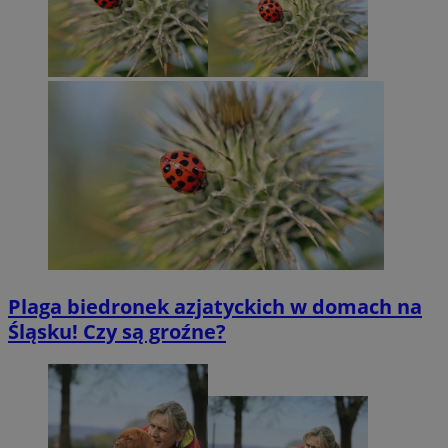
Plaga biedronek azjatyckich w domach na
Śląsku! Czy są groźne?