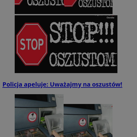
Policja apeluje: Uważajmy na oszustów!