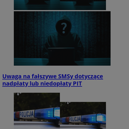
Uwaga na fałszywe SMSy dotyczące
nadpłaty lub niedopłaty PIT