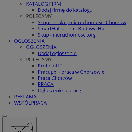
KATALOG FIRM
Dodaj firmę do katalogu
POLECAMY
Skup.io - Skup nieruchomości Chorzów
SmartHalls.com - Budowa Hal
Skup - nieruchomosci.org
OGŁOSZENIA
OGŁOSZENIA
Dodaj ogłoszenie
POLECAMY
Protocol IT
Pracuj.pl - praca w Chorzowie
Praca Chorzów
PRACA
Ogłoszenie o pracę
REKLAMA
WSPÓŁPRACA