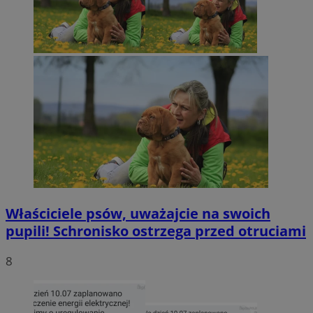
Właściciele psów, uważajcie na swoich
pupili! Schronisko ostrzega przed otruciami
8