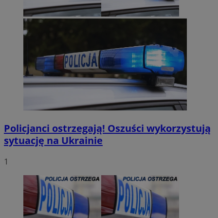
Policjanci ostrzegają! Oszuści wykorzystują
sytuację na Ukrainie
1