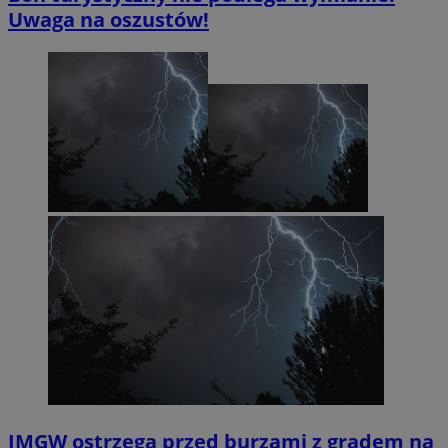
Uwaga na oszustów!
IMGW ostrzega przed burzami z gradem na