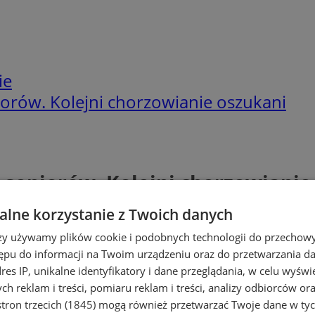
ie
iorów. Kolejni chorzowianie oszukani
 seniorów. Kolejni chorzowianie
lne korzystanie z Twoich danych
rzy używamy plików cookie i podobnych technologii do przechow
ępu do informacji na Twoim urządzeniu oraz do przetwarzania 
dres IP, unikalne identyfikatory i dane przeglądania, w celu wyświ
h reklam i treści, pomiaru reklam i treści, analizy odbiorców or
tron trzecich (1845)
mogą również przetwarzać Twoje dane w tych