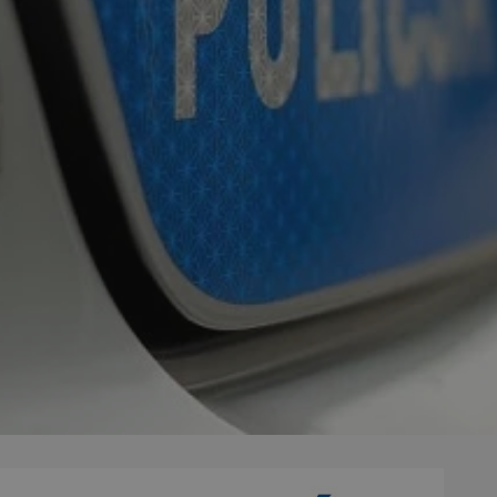
mojchorzow.pl
1 rok
Ten plik cookie przechowuje id
mojchorzow.pl
1 rok
Ten plik cookie przechowuje id
mojchorzow.pl
1 rok
Ten plik cookie przechowuje id
nt
4 tygodnie 2 dni
Ten plik cookie jest używany p
CookieScript
Script.com do zapamiętywania 
mojchorzow.pl
dotyczących zgody użytkownika
Jest to konieczne, aby baner c
Script.com działał poprawnie.
29 minut 53
Ten plik cookie służy do rozróż
Cloudflare Inc.
sekundy
botów. Jest to korzystne dla s
.temu.com
ponieważ umożliwia tworzeni
na temat korzystania z jej wit
METADATA
5 miesięcy 4
Ten plik cookie przechowuje i
YouTube
tygodnie
użytkownika oraz jego prefere
.youtube.com
prywatności podczas korzystan
Rejestruje wybory dotyczące p
Google Privacy Policy
i ustawień zgody, zapewniając 
w kolejnych wizytach. Dzięki 
musi ponownie konfigurować s
co zwiększa wygodę i zgodność
ochrony danych.
Sesja
Rejestruje, który klaster serw
NGINX Inc.
gościa. Jest to używane w kont
bh.contextweb.com
równoważenia obciążenia w ce
doświadczenia użytkownika.