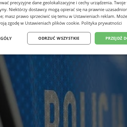
wać precyzyjne dane geolokalizacyjne i cechy urządzenia. Twoje
tryny. Niektórzy dostawcy mogą opierać się na prawnie uzasadnio
ie; masz prawo sprzeciwić się temu w
Ustawieniach reklam
. Może
woją zgodę w
Ustawieniach plików cookie
.
Polityka prywatności
EGÓŁY
ODRZUĆ WSZYSTKIE
PRZEJDŹ 
Wydajność
Targetowanie
Funkcjonalność
Ni
ezbędne
Wydajność
Targetowanie
Funkcjonalność
Niesklasyfikow
ie umożliwiają korzystanie z podstawowych funkcji strony internetowej, takich jak log
Bez niezbędnych plików cookie nie można prawidłowo korzystać ze strony internetowe
Okres
Provider
/
Domena
Opis
przechowywania