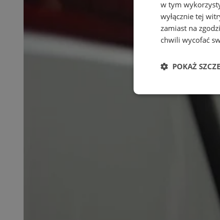
w tym wykorzysty
wyłącznie tej wi
zamiast na zgodz
chwili wycofać s
POKAŻ SZCZ
Niezbędne
Ni
Niezbędne pliki cook
zarządzanie kontem. 
Nazwa