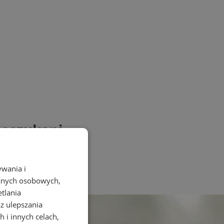
 oszukani
ywania i
danych osobowych,
etlania
az ulepszania
 i innych celach,