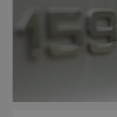
QeSessID
MvSessID
SessID
CookieScriptConse
__cf_bm
VISITOR_PRIVACY_
INGRESSCOOKIE