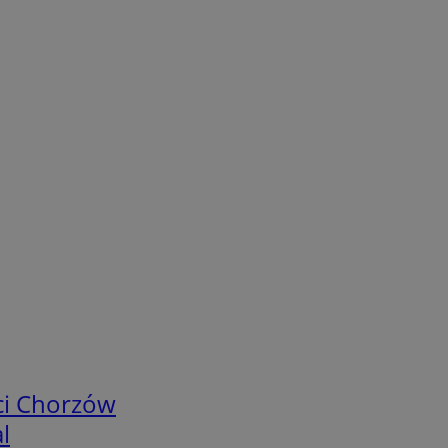
ci Chorzów
l