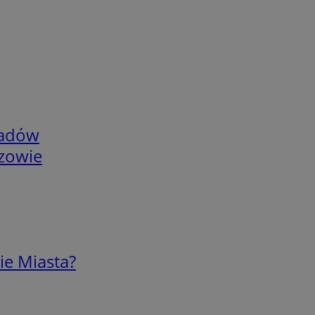
adów
rzowie
ie Miasta?