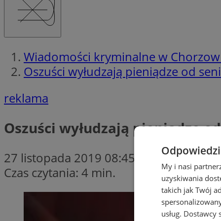
Wiadomości kryminalne w Chorzow
Oszuści wyłudzają pieniądze od sen
reklama
Oszuści wyłudzają pieniądze od
Odpowiedzia
27 listopada 2019 08:45
My i nasi partne
Czas czytania: 4 min.
uzyskiwania dost
takich jak Twój a
spersonalizowanyc
usług.
Dostawcy s