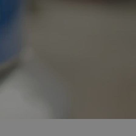
entyfikator sesji.
entyfikator sesji.
entyfikator sesji.
rzez usługę Cookie-
preferencji
 na pliki cookie.
ookie Cookie-
niania ludzi i
trony internetowej,
e ważnych raportów
ryny internetowej.
nformacje o zgodzie
ncjach dotyczących
ia z witryny.
olityki prywatności
ich przestrzeganie
temu użytkownik nie
woich preferencji,
 z regulacjami
erów obsługuje
ekście
lu optymalizacji