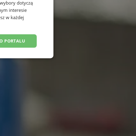
 wybory dotyczą
nym interesie
sz w każdej
DO PORTALU
esklasyfikowane
ane
owanie użytkownika i
j.