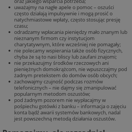
oraz jakiego wsparcia potrzeba;
uważajmy na nagłe apele o pomoc – oszuści
często działają impulsywnie i mogą prosić o
natychmiastowe wpłaty, często stosując presję
czasu;
odradzamy wpłacania pieniędzy mało znanym lub
nieznanym firmom czy instytucjom
charytatywnym, które wcześniej nie pomagały;
nie polecamy wspierania także osób fizycznych,
chyba że są to nasi bliscy lub zaufani znajomi;
nie przekazujmy środków rzeczowych ani
pieniężnych domokrążcom, nie wpuszczajmy pod
żadnym pretekstem do domów osób obcych;
zachowajmy czujność podczas rozmów
telefonicznych – nie dajmy się zmanipulować
popularnym metodom oszustów;
pod żadnym pozorem nie wypłacajmy w
pośpiechu gotówki z banku – informacja o zajęciu
konta bądź awarii systemów bankowych, nadal
jest powszechną metodą działania oszustów.