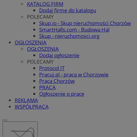
KATALOG FIRM
Dodaj firmę do katalogu
POLECAMY
Skup.io - Skup nieruchomości Chorzów
SmartHalls.com - Budowa Hal
Skup - nieruchomosci.org
OGŁOSZENIA
OGŁOSZENIA
Dodaj ogłoszenie
POLECAMY
Protocol IT
Pracuj.pl - praca w Chorzowie
Praca Chorzów
PRACA
Ogłoszenie o pracę
REKLAMA
WSPÓŁPRACA