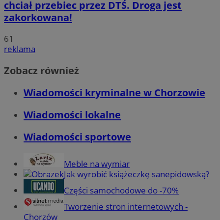
chciał przebiec przez DTŚ. Droga jest
zakorkowana!
61
reklama
Zobacz również
Wiadomości kryminalne w Chorzowie
Wiadomości lokalne
Wiadomości sportowe
Meble na wymiar
Jak wyrobić książeczkę sanepidowską?
Części samochodowe do -70%
Tworzenie stron internetowych -
Chorzów