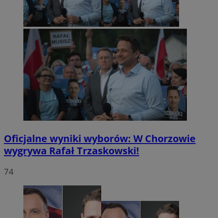
Oficjalne wyniki wyborów: W Chorzowie
wygrywa Rafał Trzaskowski!
74