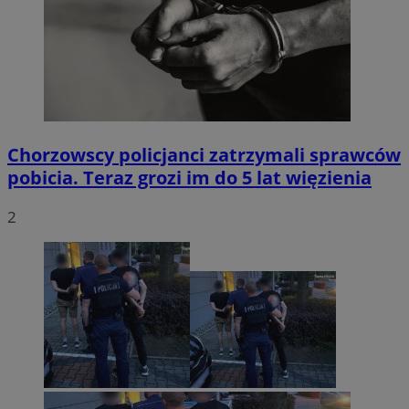
Chorzowscy policjanci zatrzymali sprawców
pobicia. Teraz grozi im do 5 lat więzienia
2