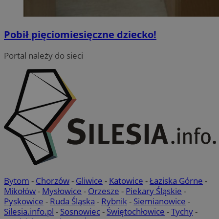
Pobił pięciomiesięczne dziecko!
Portal należy do sieci
Bytom
-
Chorzów
-
Gliwice
-
Katowice
-
Łaziska Górne
-
Mikołów
-
Mysłowice
-
Orzesze
-
Piekary Śląskie
-
Pyskowice
-
Ruda Śląska
-
Rybnik
-
Siemianowice
-
Silesia.info.pl
-
Sosnowiec
-
Świętochłowice
-
Tychy
-