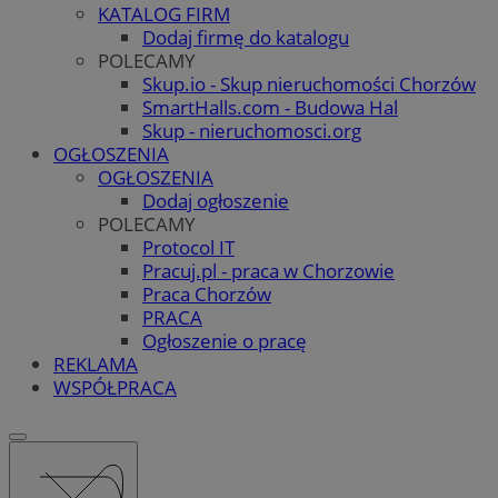
KATALOG FIRM
Dodaj firmę do katalogu
POLECAMY
Skup.io - Skup nieruchomości Chorzów
SmartHalls.com - Budowa Hal
Skup - nieruchomosci.org
OGŁOSZENIA
OGŁOSZENIA
Dodaj ogłoszenie
POLECAMY
Protocol IT
Pracuj.pl - praca w Chorzowie
Praca Chorzów
PRACA
Ogłoszenie o pracę
REKLAMA
WSPÓŁPRACA