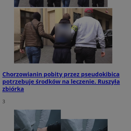
Chorzowianin pobity przez pseudokibica
potrzebuje środków na leczenie. Ruszyła
zbiórka
3