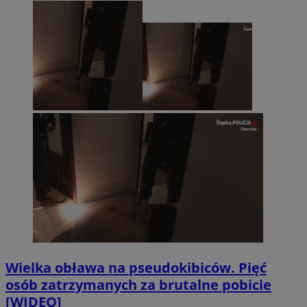
Wielka obława na pseudokibiców. Pięć
osób zatrzymanych za brutalne pobicie
[WIDEO]