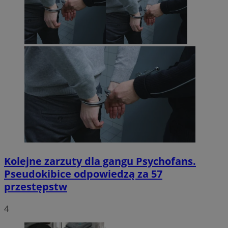
Kolejne zarzuty dla gangu Psychofans.
Pseudokibice odpowiedzą za 57
przestępstw
4