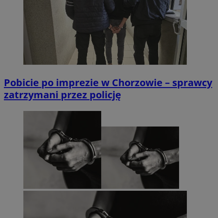
Pobicie po imprezie w Chorzowie – sprawcy
zatrzymani przez policję