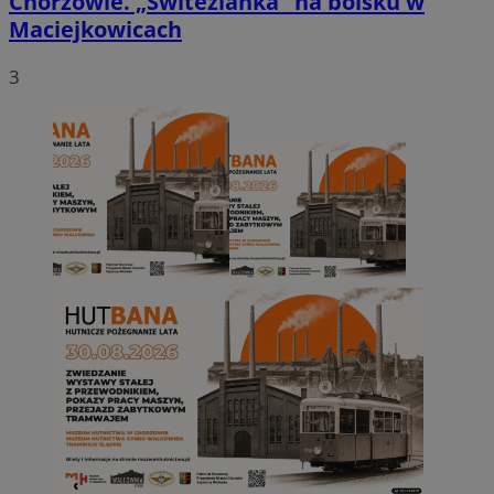
Chorzowie. „Świtezianka” na boisku w
Maciejkowicach
3