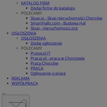
KATALOG FIRM
Dodaj firmę do katalogu
POLECAMY
Skup.io - Skup nieruchomości Chorzów
SmartHalls.com - Budowa Hal
Skup - nieruchomosci.org
OGŁOSZENIA
OGŁOSZENIA
Dodaj ogłoszenie
POLECAMY
Protocol IT
Pracuj.pl - praca w Chorzowie
Praca Chorzów
PRACA
Ogłoszenie o pracę
REKLAMA
WSPÓŁPRACA