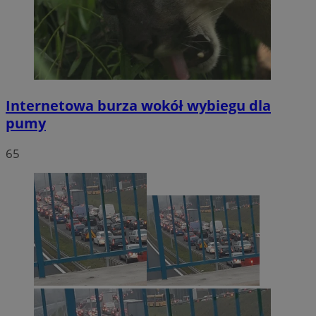
Internetowa burza wokół wybiegu dla
pumy
65