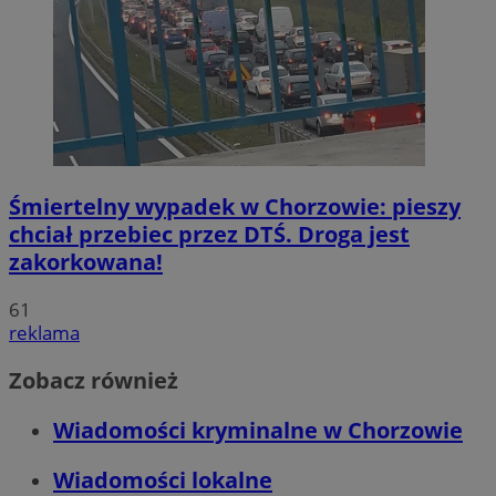
Śmiertelny wypadek w Chorzowie: pieszy
chciał przebiec przez DTŚ. Droga jest
zakorkowana!
61
reklama
Zobacz również
Wiadomości kryminalne w Chorzowie
Wiadomości lokalne