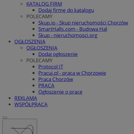
KATALOG FIRM
Dodaj firmę do katalogu
POLECAMY
Skup.io - Skup nieruchomości Chorzów
SmartHalls.com - Budowa Hal
Skup - nieruchomosci.org
OGŁOSZENIA
OGŁOSZENIA
Dodaj ogłoszenie
POLECAMY
Protocol IT
Pracuj.pl - praca w Chorzowie
Praca Chorzów
PRACA
Ogłoszenie o pracę
REKLAMA
WSPÓŁPRACA