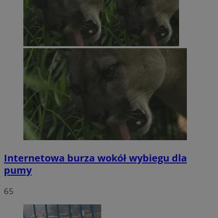
Internetowa burza wokół wybiegu dla
pumy
65