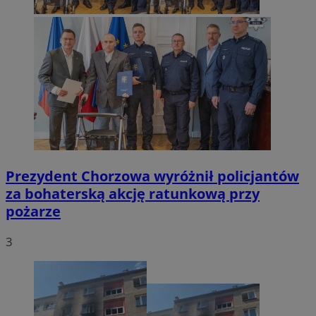
Prezydent Chorzowa wyróżnił policjantów
za bohaterską akcję ratunkową przy
pożarze
3