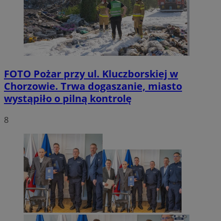
FOTO
Pożar przy ul. Kluczborskiej w
Chorzowie. Trwa dogaszanie, miasto
wystąpiło o pilną kontrolę
8