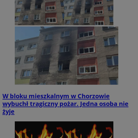
W bloku mieszkalnym w Chorzowie
wybuchł tragiczny pożar. Jedna osoba nie
żyje