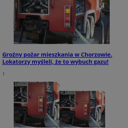
potrz
analit
witryn
Groźny pożar mieszkania w Chorzowie.
Lokatorzy myśleli, że to wybuch gazu!
1