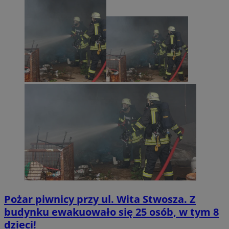
Pożar piwnicy przy ul. Wita Stwosza. Z
budynku ewakuowało się 25 osób, w tym 8
dzieci!