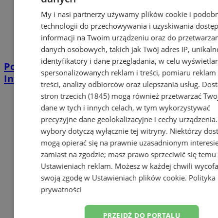
My i nasi partnerzy używamy plików cookie i podob
technologii do przechowywania i uzyskiwania dostę
informacji na Twoim urządzeniu oraz do przetwarza
danych osobowych, takich jak Twój adres IP, unikaln
identyfikatory i dane przeglądania, w celu wyświetla
Pożar na terenie elektrociepłowni CEZ.
spersonalizowanych reklam i treści, pomiaru reklam 
Interweniuje 11 zastępów straży pożarnej
treści, analizy odbiorców oraz ulepszania usług.
Dos
stron trzecich (1845)
mogą również przetwarzać Two
dane w tych i innych celach, w tym wykorzystywać
precyzyjne dane geolokalizacyjne i cechy urządzenia
wybory dotyczą wyłącznie tej witryny. Niektórzy do
mogą opierać się na prawnie uzasadnionym interesi
zamiast na zgodzie; masz prawo sprzeciwić się temu
Ustawieniach reklam
. Możesz w każdej chwili wycof
swoją zgodę w
Ustawieniach plików cookie
.
Polityka
prywatności
PRZEJDŹ DO PORTALU