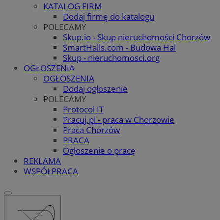
KATALOG FIRM
Dodaj firmę do katalogu
POLECAMY
Skup.io - Skup nieruchomości Chorzów
SmartHalls.com - Budowa Hal
Skup - nieruchomosci.org
OGŁOSZENIA
OGŁOSZENIA
Dodaj ogłoszenie
POLECAMY
Protocol IT
Pracuj.pl - praca w Chorzowie
Praca Chorzów
PRACA
Ogłoszenie o pracę
REKLAMA
WSPÓŁPRACA