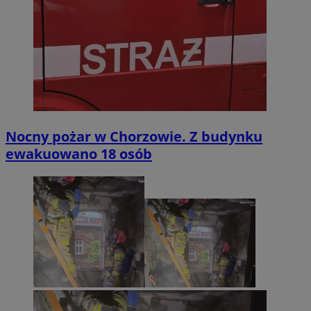
Nocny pożar w Chorzowie. Z budynku
ewakuowano 18 osób
INGRESSCOOKIE
Sesja
NGINX Inc.
bh.contextweb.com