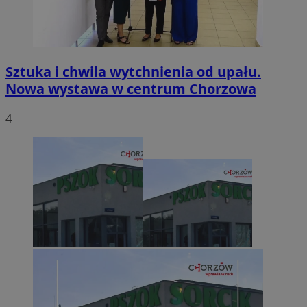
Sztuka i chwila wytchnienia od upału.
Nowa wystawa w centrum Chorzowa
4