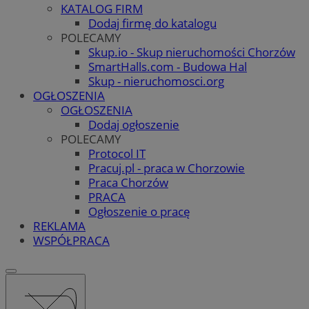
KATALOG FIRM
Dodaj firmę do katalogu
POLECAMY
Skup.io - Skup nieruchomości Chorzów
SmartHalls.com - Budowa Hal
Skup - nieruchomosci.org
OGŁOSZENIA
OGŁOSZENIA
Dodaj ogłoszenie
POLECAMY
Protocol IT
Pracuj.pl - praca w Chorzowie
Praca Chorzów
PRACA
Ogłoszenie o pracę
REKLAMA
WSPÓŁPRACA