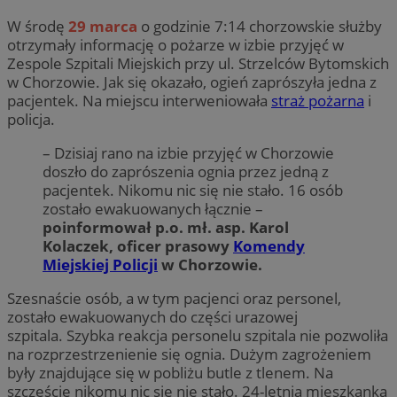
W środę
29 marca
o godzinie 7:14 chorzowskie służby
otrzymały informację o pożarze w izbie przyjęć w
Zespole Szpitali Miejskich przy ul. Strzelców Bytomskich
w Chorzowie. Jak się okazało, ogień zaprószyła jedna z
pacjentek. Na miejscu interweniowała
straż pożarna
i
policja.
– Dzisiaj rano na izbie przyjęć w Chorzowie
doszło do zaprószenia ognia przez jedną z
pacjentek. Nikomu nic się nie stało. 16 osób
zostało ewakuowanych łącznie –
poinformował p.o. mł. asp. Karol
Kolaczek, oficer prasowy
Komendy
Miejskiej Policji
w Chorzowie.
Szesnaście osób, a w tym pacjenci oraz personel,
zostało ewakuowanych do części urazowej
szpitala. Szybka reakcja personelu szpitala nie pozwoliła
na rozprzestrzenienie się ognia. Dużym zagrożeniem
były znajdujące się w pobliżu butle z tlenem. Na
szczęście nikomu nic się nie stało. 24-letnia mieszkanka