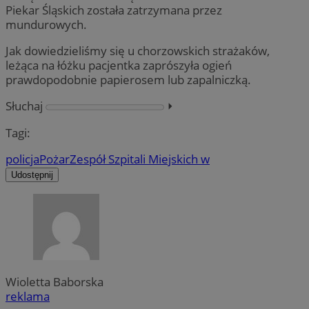
Piekar Śląskich została zatrzymana przez
mundurowych.
Jak dowiedzieliśmy się u chorzowskich strażaków,
leżąca na łóżku pacjentka zaprószyła ogień
prawdopodobnie papierosem lub zapalniczką.
Słuchaj
⏵︎
Tagi:
policja
Pożar
Zespół Szpitali Miejskich w
Udostępnij
Wioletta Baborska
reklama