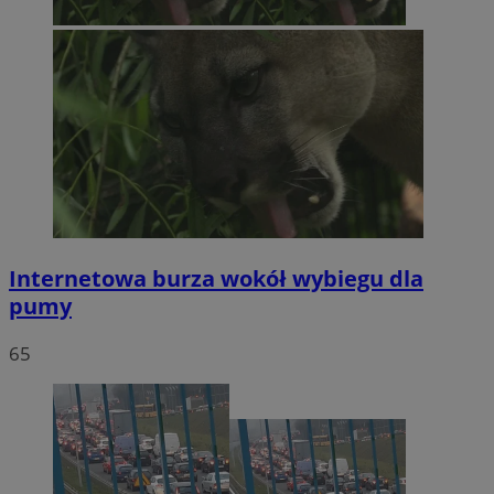
Internetowa burza wokół wybiegu dla
pumy
65