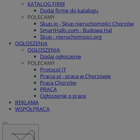
KATALOG FIRM
Dodaj firmę do katalogu
POLECAMY
Skup.io - Skup nieruchomości Chorzów
SmartHalls.com - Budowa Hal
Skup - nieruchomosci.org
OGŁOSZENIA
OGŁOSZENIA
Dodaj ogłoszenie
POLECAMY
Protocol IT
Pracuj.pl - praca w Chorzowie
Praca Chorzów
PRACA
Ogłoszenie o pracę
REKLAMA
WSPÓŁPRACA