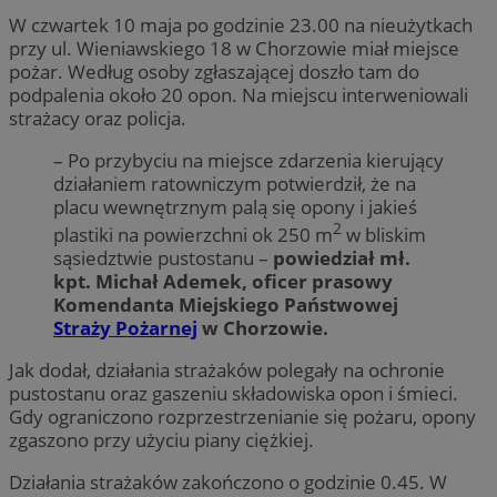
W czwartek 10 maja po godzinie 23.00 na nieużytkach
przy ul. Wieniawskiego 18 w Chorzowie miał miejsce
pożar. Według osoby zgłaszającej doszło tam do
podpalenia około 20 opon. Na miejscu interweniowali
strażacy oraz policja.
– Po przybyciu na miejsce zdarzenia kierujący
działaniem ratowniczym potwierdził, że na
placu wewnętrznym palą się opony i jakieś
2
plastiki na powierzchni ok 250 m
w bliskim
sąsiedztwie pustostanu –
powiedział mł.
kpt. Michał Ademek, oficer prasowy
Komendanta Miejskiego Państwowej
Straży Pożarnej
w Chorzowie.
Jak dodał, działania strażaków polegały na ochronie
pustostanu oraz gaszeniu składowiska opon i śmieci.
Gdy ograniczono rozprzestrzenianie się pożaru, opony
zgaszono przy użyciu piany ciężkiej.
Działania strażaków zakończono o godzinie 0.45. W