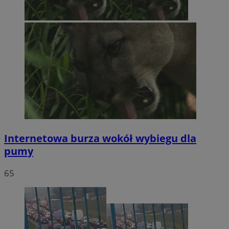
Internetowa burza wokół wybiegu dla
pumy
65