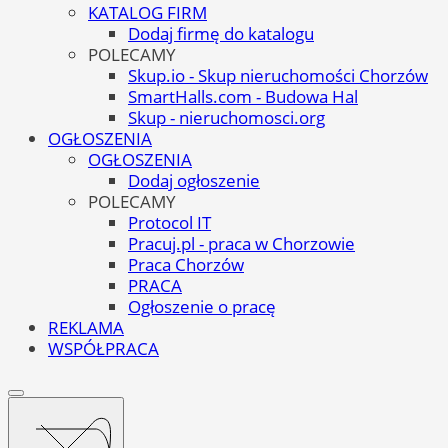
KATALOG FIRM
Dodaj firmę do katalogu
POLECAMY
Skup.io - Skup nieruchomości Chorzów
SmartHalls.com - Budowa Hal
Skup - nieruchomosci.org
OGŁOSZENIA
OGŁOSZENIA
Dodaj ogłoszenie
POLECAMY
Protocol IT
Pracuj.pl - praca w Chorzowie
Praca Chorzów
PRACA
Ogłoszenie o pracę
REKLAMA
WSPÓŁPRACA