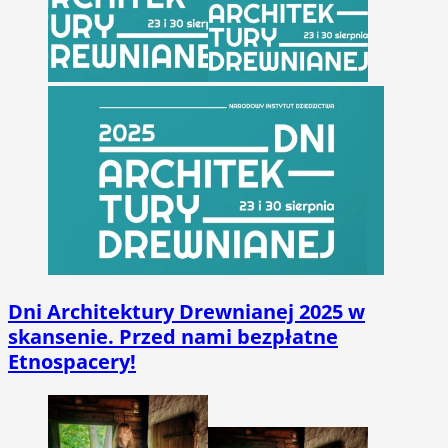
Dni Architektury Drewnianej 2025 w
skansenie. Przed nami bezpłatne
Etnospacery!