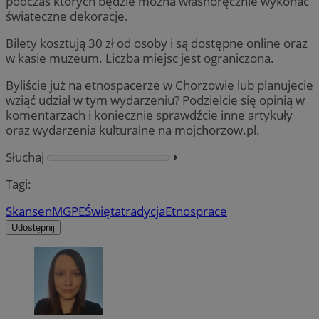
podczas których będzie można własnoręcznie wykonać
świąteczne dekoracje.
Bilety kosztują 30 zł od osoby i są dostępne online oraz
w kasie muzeum. Liczba miejsc jest ograniczona.
Byliście już na etnospacerze w Chorzowie lub planujecie
wziąć udział w tym wydarzeniu? Podzielcie się opinią w
komentarzach i koniecznie sprawdźcie inne artykuły
oraz wydarzenia kulturalne na mojchorzow.pl.
Słuchaj
⏵︎
Tagi:
Skansen
MGPE
Święta
tradycja
Etnosprace
Udostępnij