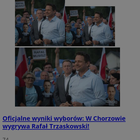
Oficjalne wyniki wyborów: W Chorzowie
wygrywa Rafał Trzaskowski!
74