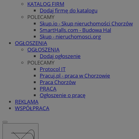
KATALOG FIRM
Dodaj firmę do katalogu
POLECAMY
Skup.io - Skup nieruchomości Chorzów
SmartHalls.com - Budowa Hal
Skup - nieruchomosci.org
OGŁOSZENIA
OGŁOSZENIA
Dodaj ogłoszenie
POLECAMY
Protocol IT
Pracuj.pl - praca w Chorzowie
Praca Chorzów
PRACA
Ogłoszenie o pracę
REKLAMA
WSPÓŁPRACA