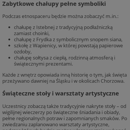
Zabytkowe chałupy pełne symboliki
Podczas etnospaceru będzie można zobaczyć m.in.:
chałupę z Istebnej z tradycyjną podłaźniczką
zamiast choinki,
chałupę z Frydka z symbolicznym snopem siana,
szkołę z Wapienicy, w której powstają papierowe
ozdoby,
chałupę sołtysa z ciepłą, rodzinną atmosferą i
świątecznymi prezentami.
Każde z wnętrz opowiada inną historię o tym, jak święta
przeżywano dawniej na Śląsku i w okolicach Chorzowa.
Świąteczne stoły i warsztaty artystyczne
Uczestnicy zobaczą także tradycyjnie nakryte stoły – od
wigilijnej wieczerzy po świąteczne śniadania i obiady,
pełne regionalnych potraw i zapomnianych smaków. Po
zwiedzaniu zaplanowano warsztaty artystyczne,