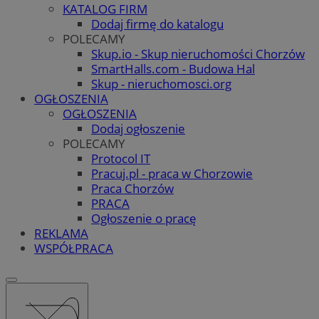
KATALOG FIRM
Dodaj firmę do katalogu
POLECAMY
Skup.io - Skup nieruchomości Chorzów
SmartHalls.com - Budowa Hal
Skup - nieruchomosci.org
OGŁOSZENIA
OGŁOSZENIA
Dodaj ogłoszenie
POLECAMY
Protocol IT
Pracuj.pl - praca w Chorzowie
Praca Chorzów
PRACA
Ogłoszenie o pracę
REKLAMA
WSPÓŁPRACA