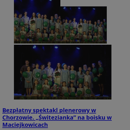
Bezpłatny spektakl plenerowy w
Chorzowie. „Świtezianka” na boisku w
Maciejkowicach