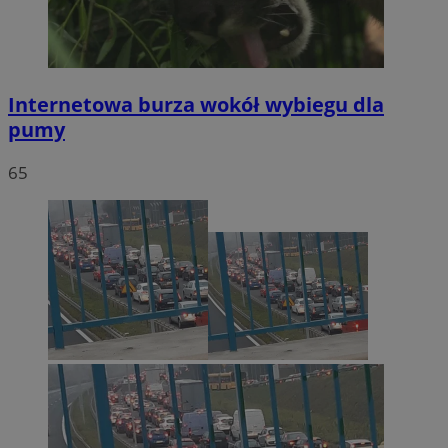
Internetowa burza wokół wybiegu dla
pumy
65