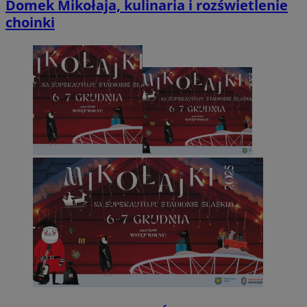
Domek Mikołaja, kulinaria i rozświetlenie
potrz
analit
choinki
witryn