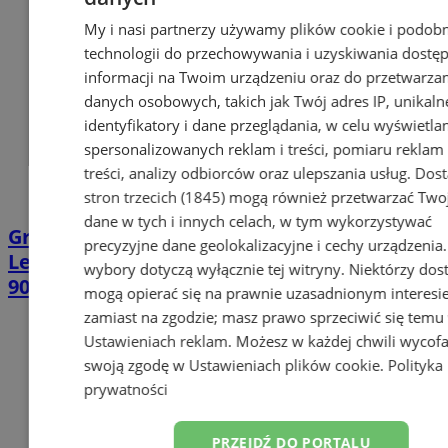
My i nasi partnerzy używamy plików cookie i podob
technologii do przechowywania i uzyskiwania dostę
informacji na Twoim urządzeniu oraz do przetwarza
danych osobowych, takich jak Twój adres IP, unikaln
identyfikatory i dane przeglądania, w celu wyświetla
spersonalizowanych reklam i treści, pomiaru reklam 
treści, analizy odbiorców oraz ulepszania usług.
Dos
stron trzecich (1845)
mogą również przetwarzać Two
dane w tych i innych celach, w tym wykorzystywać
Grunge Unplugged w Chorzowie.
precyzyjne dane geolokalizacyjne i cechy urządzenia
Leśniczówka przeniesie nas do Seattle lat
wybory dotyczą wyłącznie tej witryny. Niektórzy do
90.
mogą opierać się na prawnie uzasadnionym interesi
zamiast na zgodzie; masz prawo sprzeciwić się temu
Ustawieniach reklam
. Możesz w każdej chwili wycof
swoją zgodę w
Ustawieniach plików cookie
.
Polityka
prywatności
PRZEJDŹ DO PORTALU