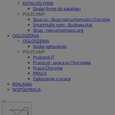
KATALOG FIRM
Dodaj firmę do katalogu
POLECAMY
Skup.io - Skup nieruchomości Chorzów
SmartHalls.com - Budowa Hal
Skup - nieruchomosci.org
OGŁOSZENIA
OGŁOSZENIA
Dodaj ogłoszenie
POLECAMY
Protocol IT
Pracuj.pl - praca w Chorzowie
Praca Chorzów
PRACA
Ogłoszenie o pracę
REKLAMA
WSPÓŁPRACA