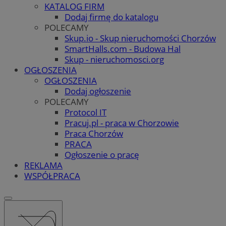
KATALOG FIRM
Dodaj firmę do katalogu
POLECAMY
Skup.io - Skup nieruchomości Chorzów
SmartHalls.com - Budowa Hal
Skup - nieruchomosci.org
OGŁOSZENIA
OGŁOSZENIA
Dodaj ogłoszenie
POLECAMY
Protocol IT
Pracuj.pl - praca w Chorzowie
Praca Chorzów
PRACA
Ogłoszenie o pracę
REKLAMA
WSPÓŁPRACA