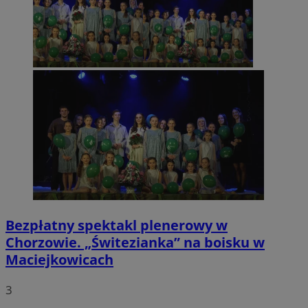
Bezpłatny spektakl plenerowy w
Chorzowie. „Świtezianka” na boisku w
Maciejkowicach
3