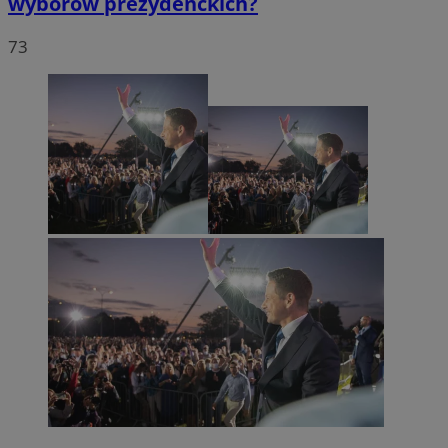
wyborów prezydenckich?
73