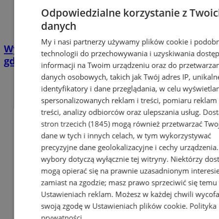
Odpowiedzialne korzystanie z Twoi
danych
My i nasi partnerzy używamy plików cookie i podob
Wyłączenia prądu w Chorzowie. Sprawdź
technologii do przechowywania i uzyskiwania dostę
gdzie nie będzie prądu [23.06-28.06]
informacji na Twoim urządzeniu oraz do przetwarza
danych osobowych, takich jak Twój adres IP, unikaln
identyfikatory i dane przeglądania, w celu wyświetla
spersonalizowanych reklam i treści, pomiaru reklam 
treści, analizy odbiorców oraz ulepszania usług.
Dos
stron trzecich (1845)
mogą również przetwarzać Two
dane w tych i innych celach, w tym wykorzystywać
precyzyjne dane geolokalizacyjne i cechy urządzenia
wybory dotyczą wyłącznie tej witryny. Niektórzy do
mogą opierać się na prawnie uzasadnionym interesi
zamiast na zgodzie; masz prawo sprzeciwić się temu
Ustawieniach reklam
. Możesz w każdej chwili wycof
swoją zgodę w
Ustawieniach plików cookie
.
Polityka
prywatności