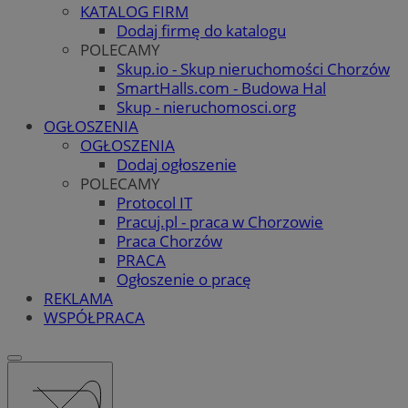
KATALOG FIRM
Dodaj firmę do katalogu
POLECAMY
Skup.io - Skup nieruchomości Chorzów
SmartHalls.com - Budowa Hal
Skup - nieruchomosci.org
OGŁOSZENIA
OGŁOSZENIA
Dodaj ogłoszenie
POLECAMY
Protocol IT
Pracuj.pl - praca w Chorzowie
Praca Chorzów
PRACA
Ogłoszenie o pracę
REKLAMA
WSPÓŁPRACA