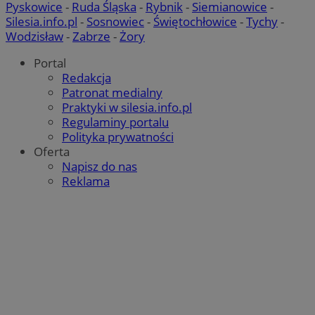
Pyskowice
-
Ruda Śląska
-
Rybnik
-
Siemianowice
-
danyc
dotyc
Silesia.info.pl
-
Sosnowiec
-
Świętochłowice
-
Tychy
-
odwied
Wodzisław
-
Zabrze
-
Żory
sesji 
potrz
analit
Portal
witryn
Redakcja
Patronat medialny
Praktyki w silesia.info.pl
Regulaminy portalu
Polityka prywatności
Oferta
Napisz do nas
Reklama